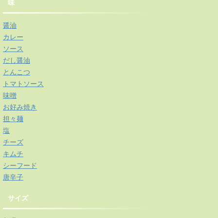
味
醤油
カレー
ソース
だし醤油
とんこつ
トマトソース
味噌
お好み焼き
担々麺
塩
チーズ
キムチ
シーフード
唐辛子
サイズ