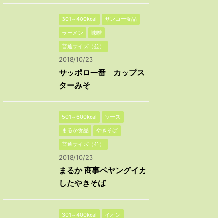
301～400kcal
サンヨー食品
ラーメン
味噌
普通サイズ（並）
2018/10/23
サッポロ一番 カップス
ターみそ
501～600kcal
ソース
まるか食品
やきそば
普通サイズ（並）
2018/10/23
まるか 商事ペヤングイカ
したやきそば
301～400kcal
イオン