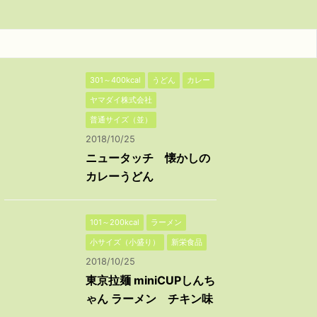
301～400kcal
うどん
カレー
ヤマダイ株式会社
普通サイズ（並）
2018/10/25
ニュータッチ 懐かしの
カレーうどん
101～200kcal
ラーメン
小サイズ（小盛り）
新栄食品
2018/10/25
東京拉麺 miniCUPしんち
ゃん ラーメン チキン味