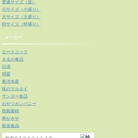
普通サイズ（並）
小サイズ（小盛り）
大サイズ（大盛り）
特サイズ（特盛り）
メーカー
エースコック
まるか食品
日清
明星
東洋水産
味のマルタイ
サンヨー食品
おやつカンパニー
徳島製粉
寿がきや
新栄食品