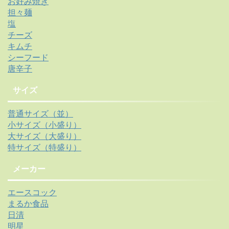
お好み焼き
担々麺
塩
チーズ
キムチ
シーフード
唐辛子
サイズ
普通サイズ（並）
小サイズ（小盛り）
大サイズ（大盛り）
特サイズ（特盛り）
メーカー
エースコック
まるか食品
日清
明星