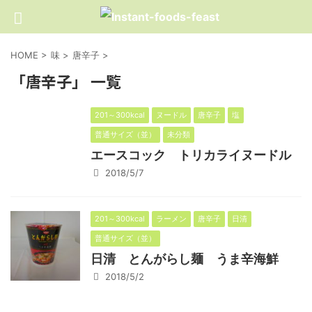
HOME
>
味
>
唐辛子
>
「唐辛子」 一覧
201～300kcal
ヌードル
唐辛子
塩
普通サイズ（並）
未分類
エースコック トリカライヌードル
2018/5/7
201～300kcal
ラーメン
唐辛子
日清
普通サイズ（並）
日清 とんがらし麺 うま辛海鮮
2018/5/2