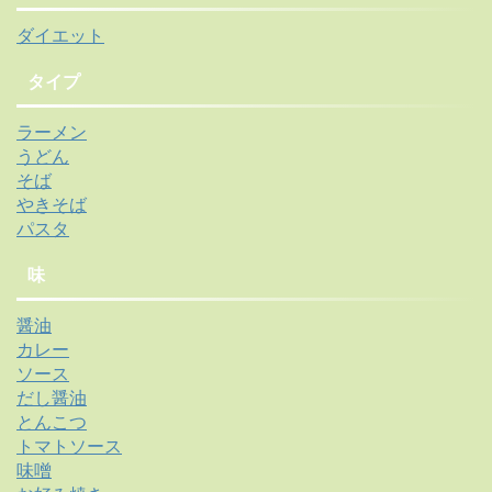
ダイエット
タイプ
ラーメン
うどん
そば
やきそば
パスタ
味
醤油
カレー
ソース
だし醤油
とんこつ
トマトソース
味噌