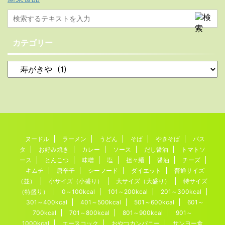
カテゴリー
ヌードル
ラーメン
うどん
そば
やきそば
パス
タ
お好み焼き
カレー
ソース
だし醤油
トマトソ
ース
とんこつ
味噌
塩
担々麺
醤油
チーズ
キムチ
唐辛子
シーフード
ダイエット
普通サイズ
（並）
小サイズ（小盛り）
大サイズ（大盛り）
特サイズ
（特盛り）
0～100kcal
101～200kcal
201～300kcal
301～400kcal
401～500kcal
501～600kcal
601～
700kcal
701～800kcal
801～900kcal
901～
1000kcal
エースコック
おやつカンパニー
サンヨー食