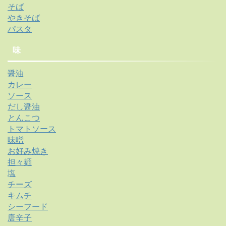
そば
やきそば
パスタ
味
醤油
カレー
ソース
だし醤油
とんこつ
トマトソース
味噌
お好み焼き
担々麺
塩
チーズ
キムチ
シーフード
唐辛子