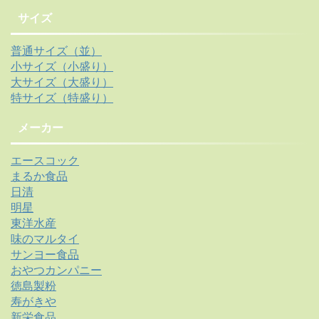
サイズ
普通サイズ（並）
小サイズ（小盛り）
大サイズ（大盛り）
特サイズ（特盛り）
メーカー
エースコック
まるか食品
日清
明星
東洋水産
味のマルタイ
サンヨー食品
おやつカンパニー
徳島製粉
寿がきや
新栄食品