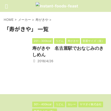
HOME
>
メーカー
>
寿がきや
>
「寿がきや」 一覧
201～300kcal
うどん
寿がきや
普通サイズ（並）
寿がきや 名古屋駅でおなじみのき
しめん
2018/4/26
301～400kcal
うどん
カレー
ヤマダイ株式会社