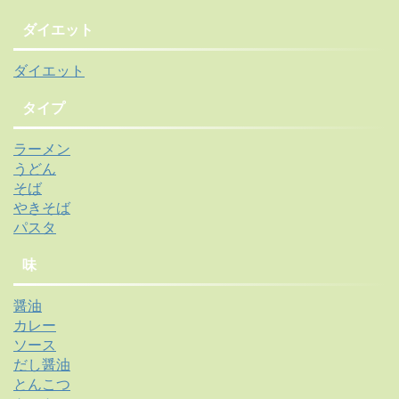
ダイエット
ダイエット
タイプ
ラーメン
うどん
そば
やきそば
パスタ
味
醤油
カレー
ソース
だし醤油
とんこつ