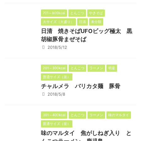
701～800kcal
とんこつ
やきそば
大サイズ（大盛り）
日清
未分類
日清 焼きそばUFOビッグ極太 黒
胡椒豚骨まぜそば
2018/5/12
201～300kcal
とんこつ
ラーメン
明星
普通サイズ（並）
チャルメラ バリカタ麺 豚骨
2018/5/8
301～400kcal
とんこつ
ラーメン
味のマルタイ
普通サイズ（並）
味のマルタイ 焦がしねぎ入り と