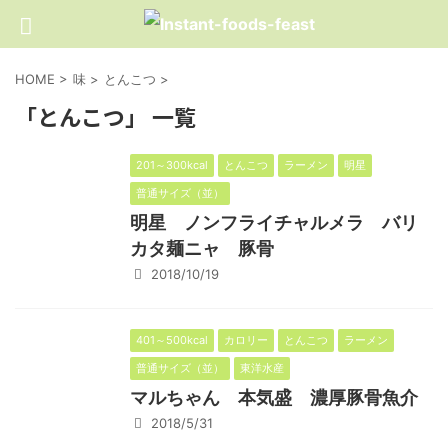
HOME
>
味
>
とんこつ
>
「とんこつ」 一覧
201～300kcal
とんこつ
ラーメン
明星
普通サイズ（並）
明星 ノンフライチャルメラ バリ
カタ麺ニャ 豚骨
2018/10/19
401～500kcal
カロリー
とんこつ
ラーメン
普通サイズ（並）
東洋水産
マルちゃん 本気盛 濃厚豚骨魚介
2018/5/31