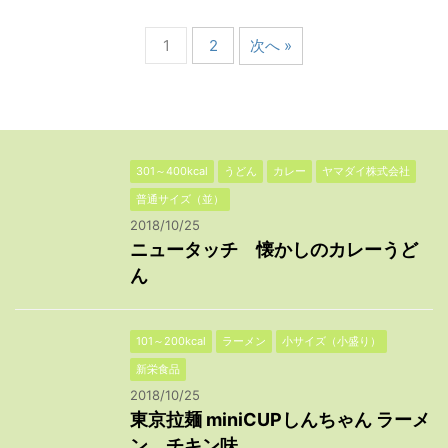
1
2
次へ »
301～400kcal
うどん
カレー
ヤマダイ株式会社
普通サイズ（並）
2018/10/25
ニュータッチ 懐かしのカレーうど
ん
101～200kcal
ラーメン
小サイズ（小盛り）
新栄食品
2018/10/25
東京拉麺 miniCUPしんちゃん ラーメ
ン チキン味