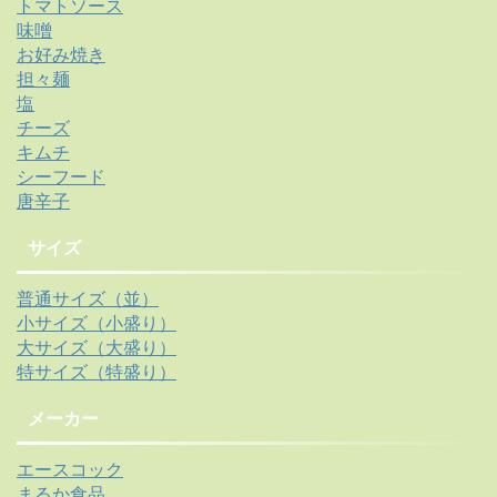
トマトソース
味噌
お好み焼き
担々麺
塩
チーズ
キムチ
シーフード
唐辛子
サイズ
普通サイズ（並）
小サイズ（小盛り）
大サイズ（大盛り）
特サイズ（特盛り）
メーカー
エースコック
まるか食品