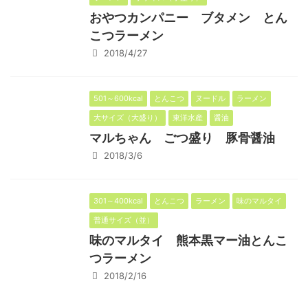
おやつカンパニー ブタメン とん
こつラーメン
2018/4/27
501～600kcal
とんこつ
ヌードル
ラーメン
大サイズ（大盛り）
東洋水産
醤油
マルちゃん ごつ盛り 豚骨醤油
2018/3/6
301～400kcal
とんこつ
ラーメン
味のマルタイ
普通サイズ（並）
味のマルタイ 熊本黒マー油とんこ
つラーメン
2018/2/16