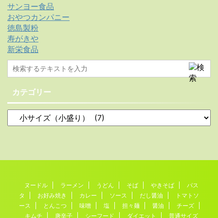
サンヨー食品
おやつカンパニー
徳島製粉
寿がきや
新栄食品
カテゴリー
ヌードル
ラーメン
うどん
そば
やきそば
パス
タ
お好み焼き
カレー
ソース
だし醤油
トマトソ
ース
とんこつ
味噌
塩
担々麺
醤油
チーズ
キムチ
唐辛子
シーフード
ダイエット
普通サイズ