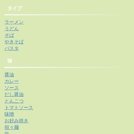
タイプ
ラーメン
うどん
そば
やきそば
パスタ
味
醤油
カレー
ソース
だし醤油
とんこつ
トマトソース
味噌
お好み焼き
担々麺
塩