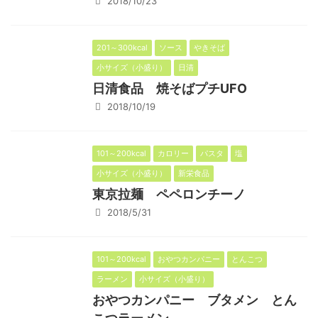
2018/10/23
201～300kcal
ソース
やきそば
小サイズ（小盛り）
日清
日清食品 焼そばプチUFO
2018/10/19
101～200kcal
カロリー
パスタ
塩
小サイズ（小盛り）
新栄食品
東京拉麺 ペペロンチーノ
2018/5/31
101～200kcal
おやつカンパニー
とんこつ
ラーメン
小サイズ（小盛り）
おやつカンパニー ブタメン とん