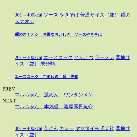
301～400kcal
ソース
やきそば
普通サイズ（並）
麺の
スナオシ
麺のスナオシ お得なおいしさ ソースやきそば
201～300kcal
エースコック
とんこつ
ラーメン
普通サ
イズ（並）
未分類
エースコック ごまねぎ 旨 豚骨
PREV
マルちゃん 激めん ワンタンメン
NEXT
マルちゃん 本気盛 濃厚豚骨魚介
301～400kcal
うどん
カレー
ヤマダイ株式会社
普通サ
イズ（並）