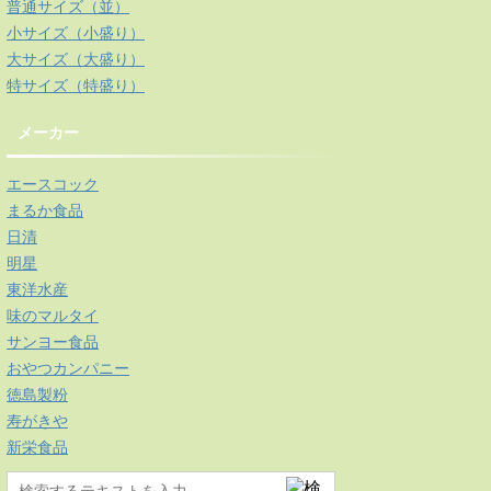
普通サイズ（並）
小サイズ（小盛り）
大サイズ（大盛り）
特サイズ（特盛り）
メーカー
エースコック
まるか食品
日清
明星
東洋水産
味のマルタイ
サンヨー食品
おやつカンパニー
徳島製粉
寿がきや
新栄食品