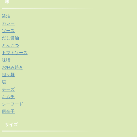
味
醤油
カレー
ソース
だし醤油
とんこつ
トマトソース
味噌
お好み焼き
担々麺
塩
チーズ
キムチ
シーフード
唐辛子
サイズ