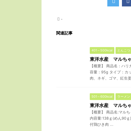
-
関連記事
401～500kcal
とんこつ
東洋水産 マルち
【概要】 商品名：ハリ
容量：95g タイプ：
肉、ネギ、ゴマ、紅生姜 熱
501～600kcal
ラーメン
東洋水産 マルち
【概要】 商品名:マルち
内容量:138ｇ(めん90
付鶏ひき肉 ...