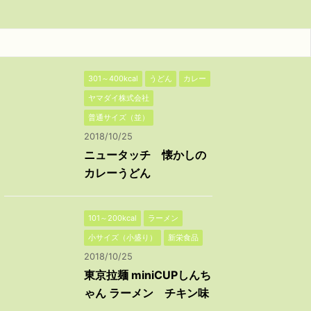
301～400kcal
うどん
カレー
ヤマダイ株式会社
普通サイズ（並）
2018/10/25
ニュータッチ 懐かしの
カレーうどん
101～200kcal
ラーメン
小サイズ（小盛り）
新栄食品
2018/10/25
東京拉麺 miniCUPしんち
ゃん ラーメン チキン味