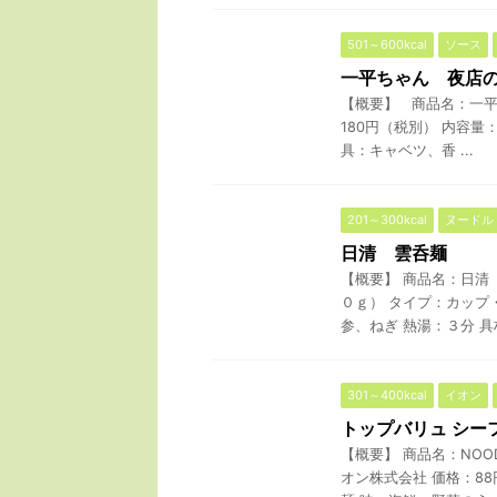
501～600kcal
ソース
一平ちゃん 夜店
【概要】 商品名：一平
180円（税別） 内容
具：キャベツ、香 ...
201～300kcal
ヌードル
日清 雲呑麺
【概要】 商品名：日清
０ｇ） タイプ：カップ
参、ねぎ 熱湯：３分 具材
301～400kcal
イオン
トップバリュ シー
【概要】 商品名：NO
オン株式会社 価格：88