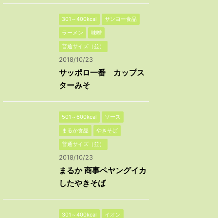
301～400kcal
サンヨー食品
ラーメン
味噌
普通サイズ（並）
2018/10/23
サッポロ一番 カップス
ターみそ
501～600kcal
ソース
まるか食品
やきそば
普通サイズ（並）
2018/10/23
まるか 商事ペヤングイカ
したやきそば
301～400kcal
イオン