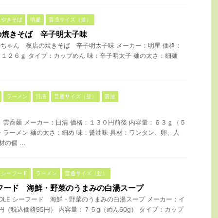
やきそば
明星
普通サイズ（並）
の焼きそば 辛子明太子味
ちゃん 夜店の焼きそば 辛子明太子味 メーカー：明星 価格：
量：１２６ｇ タイプ：カップめん 味：辛子明太子 麺の太さ：細麺
ラーメン
日清
普通サイズ（並）
醤油
 雲呑麺 メーカー：日清 価格：１３０円前後 内容量：６３ｇ（５
・ラーメン 麺の太さ：細め 味：醤油味 具材：ワンタン、卵、人
の個 ...
シーフード
ラーメン
普通サイズ（並）
フード 海鮮・野菜のうまみの白湯スープ
ODLE シーフード 海鮮・野菜のうまみの白湯スープ メーカー：イ
円（税込価格95円） 内容量：７５g（めん60g） タイプ：カップ