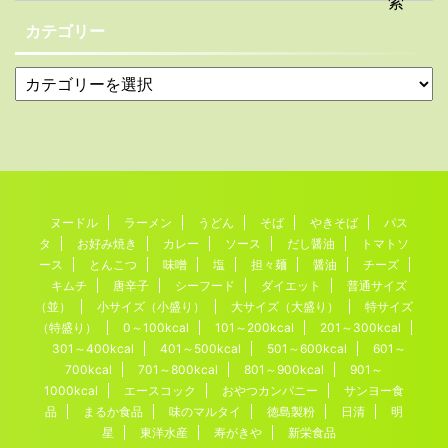
カテゴリー
ヌードル
ラーメン
うどん
そば
やきそば
パス
タ
お好み焼き
カレー
ソース
だし醤油
トマトソ
ース
とんこつ
味噌
塩
担々麺
醤油
チーズ
キムチ
唐辛子
シーフード
ダイエット
普通サイズ
（並）
小サイズ（小盛り）
大サイズ（大盛り）
特サイズ
（特盛り）
0～100kcal
101～200kcal
201～300kcal
301～400kcal
401～500kcal
501～600kcal
601～
700kcal
701～800kcal
801～900kcal
901～
1000kcal
エースコック
おやつカンパニー
サンヨー食
品
まるか食品
味のマルタイ
徳島製粉
日清
明
星
東洋水産
寿がきや
新栄食品