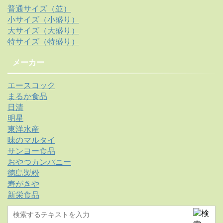
普通サイズ（並）
小サイズ（小盛り）
大サイズ（大盛り）
特サイズ（特盛り）
メーカー
エースコック
まるか食品
日清
明星
東洋水産
味のマルタイ
サンヨー食品
おやつカンパニー
徳島製粉
寿がきや
新栄食品