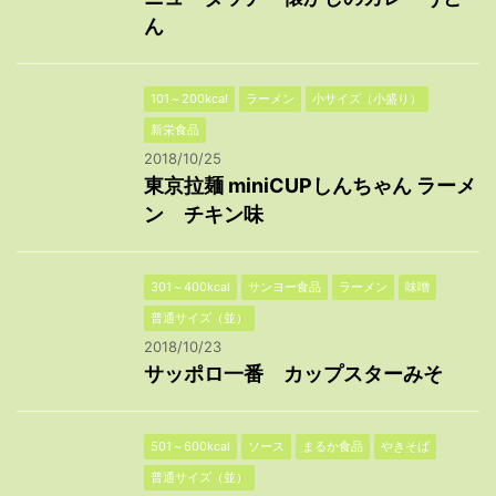
ん
101～200kcal
ラーメン
小サイズ（小盛り）
新栄食品
2018/10/25
東京拉麺 miniCUPしんちゃん ラーメ
ン チキン味
301～400kcal
サンヨー食品
ラーメン
味噌
普通サイズ（並）
2018/10/23
サッポロ一番 カップスターみそ
501～600kcal
ソース
まるか食品
やきそば
普通サイズ（並）