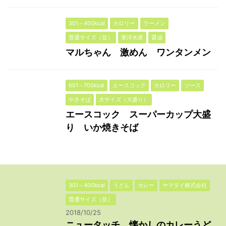
301～400kcal
カロリー
ラーメン
普通サイズ（並）
東洋水産
醤油
マルちゃん 激めん ワンタンメン
601～700kcal
エースコック
カロリー
ソース
やきそば
大サイズ（大盛り）
エースコック スーパーカップ大盛
り いか焼きそば
301～400kcal
うどん
カレー
ヤマダイ株式会社
普通サイズ（並）
2018/10/25
ニュータッチ 懐かしのカレーうど