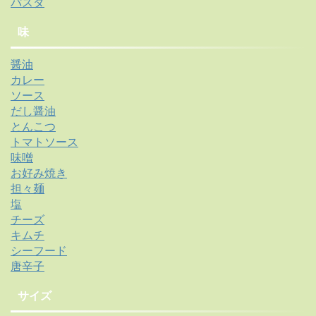
パスタ
味
醤油
カレー
ソース
だし醤油
とんこつ
トマトソース
味噌
お好み焼き
担々麺
塩
チーズ
キムチ
シーフード
唐辛子
サイズ