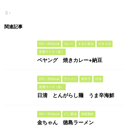
-
関連記事
501～600kcal
カレー
まるか食品
やきそば
普通サイズ（並）
ペヤング 焼きカレー+納豆
201～300kcal
ラーメン
唐辛子
日清
普通サイズ（並）
日清 とんがらし麺 うま辛海鮮
401～500kcal
だし醤油
徳島製粉
金ちゃん 徳島ラーメン