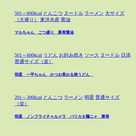
501～600kcal
とんこつ
ヌードル
ラーメン
大サイズ
（大盛り）
東洋水産
醤油
マルちゃん ごつ盛り 豚骨醤油
501～600kcal
うどん
お好み焼き
ソース
ヌードル
日清
普通サイズ（並）
明星 一平ちゃん かつお香おる焼うどん
201～300kcal
とんこつ
ラーメン
明星
普通サイズ
（並）
明星 ノンフライチャルメラ バリカタ麺ニャ 豚骨