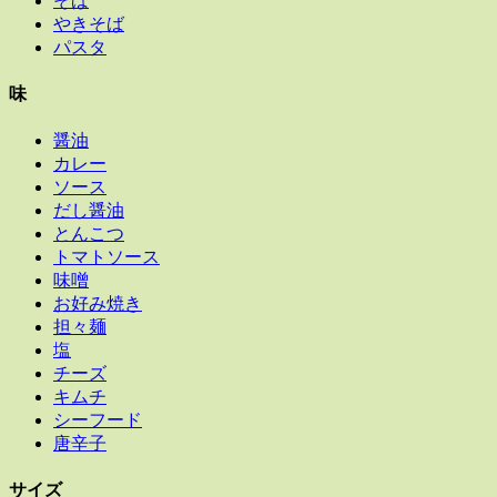
そば
やきそば
パスタ
味
醤油
カレー
ソース
だし醤油
とんこつ
トマトソース
味噌
お好み焼き
担々麺
塩
チーズ
キムチ
シーフード
唐辛子
サイズ