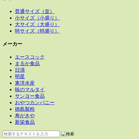
普通サイズ（並）
小サイズ（小盛り）
大サイズ（大盛り）
特サイズ（特盛り）
メーカー
エースコック
まるか食品
日清
明星
東洋水産
味のマルタイ
サンヨー食品
おやつカンパニー
徳島製粉
寿がきや
新栄食品