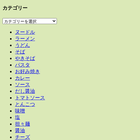
カテゴリー
カ
テ
ヌードル
ゴ
ラーメン
リ
うどん
ー
そば
やきそば
パスタ
お好み焼き
カレー
ソース
だし醤油
トマトソース
とんこつ
味噌
塩
担々麺
醤油
チーズ