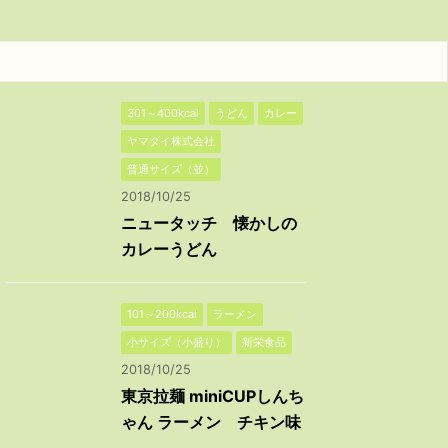
301～400kcal
うどん
カレー
ヤマダイ株式会社
普通サイズ（並）
2018/10/25
ニュータッチ 懐かしの
カレーうどん
101～200kcal
ラーメン
小サイズ（小盛り）
新栄食品
2018/10/25
東京拉麺 miniCUPしんち
ゃん ラーメン チキン味