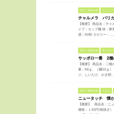
201～300kcal
とんこつ
チャルメラ バリ
【概要】 商品名：チャル
イプ：カップ麺 味：豚
湯：60秒 カロリー： ...
201～300kcal
サンヨー
サッポロ一番 2種
【概要】 商品名：二種
量：66ｇ、（麺50ｇ）
ジ、しいたけ、かき卵、ネ
301～400kcal
うどん
ニュータッチ 懐
【概要】 商品名：ニュ
価格：１40円(税抜き）