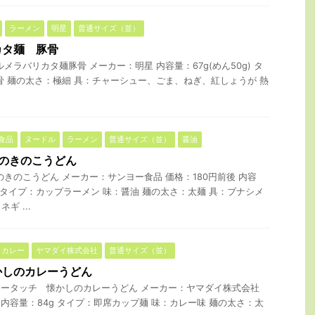
ラーメン
明星
普通サイズ（並）
カタ麺 豚骨
メラバリカタ麺豚骨 メーカー：明星 内容量：67g(めん50g) タ
骨 麺の太さ：極細 具：チャーシュー、ごま、ねぎ、紅しょうが 熱
食品
ヌードル
ラーメン
普通サイズ（並）
醤油
のきのこうどん
のきのこうどん メーカー：サンヨー食品 価格：180円前後 内容
 タイプ：カップラーメン 味：醤油 麺の太さ：太麺 具：ブナシメ
ギ ...
カレー
ヤマダイ株式会社
普通サイズ（並）
かしのカレーうどん
ータッチ 懐かしのカレーうどん メーカー：ヤマダイ株式会社
 内容量：84g タイプ：即席カップ麺 味：カレー味 麺の太さ：太