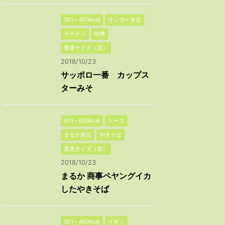
301～400kcal
サンヨー食品
ラーメン
味噌
普通サイズ（並）
2018/10/23
サッポロ一番 カップス
ターみそ
501～600kcal
ソース
まるか食品
やきそば
普通サイズ（並）
2018/10/23
まるか 商事ペヤングイカ
したやきそば
301～400kcal
イオン