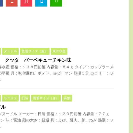
ヌードル
普通サイズ（並）
東洋水産
A クッタ バーベキューチキン味
洋水産 価格：１３８円前後 内容量：８４ｇ タイプ：カップラーメ
の平麺 具：味付豚肉、ポテト、赤ピーマン 熱湯３分 カロリー：３
.
ラーメン
日清
普通サイズ（並）
醤油
ドル
プヌードル メーカー：日清 価格：１２０円前後 内容量：７７ｇ
ン 味：醤油 麺の太さ：普通 具：えび、謎肉、卵、ねぎ 熱湯：３
.