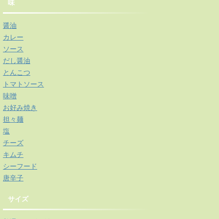
味
醤油
カレー
ソース
だし醤油
とんこつ
トマトソース
味噌
お好み焼き
担々麺
塩
チーズ
キムチ
シーフード
唐辛子
サイズ