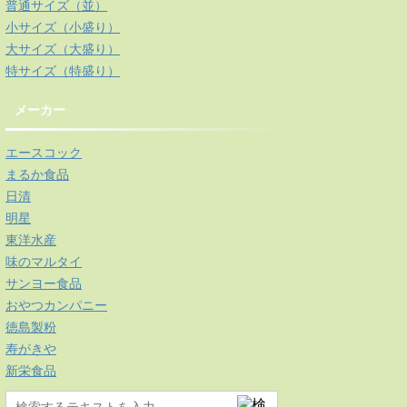
普通サイズ（並）
小サイズ（小盛り）
大サイズ（大盛り）
特サイズ（特盛り）
メーカー
エースコック
まるか食品
日清
明星
東洋水産
味のマルタイ
サンヨー食品
おやつカンパニー
徳島製粉
寿がきや
新栄食品