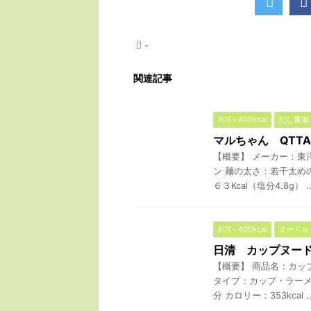
-
関連記事
301～400kcal
だし醤油
マルちゃん QTT
【概要】 メーカー：東
ン 麺の太さ：若干太め
６３Kcal（塩分4.8g） ..
301～400kcal
ヌードル
日清 カップヌー
【概要】 商品名：カッ
タイプ：カップ・ラーメ
分 カロリー：353kcal ..