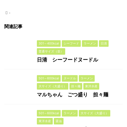
-
関連記事
301～400kcal
シーフード
ラーメン
日清
普通サイズ（並）
日清 シーフードヌードル
501～600kcal
ヌードル
ラーメン
大サイズ（大盛り）
担々麺
東洋水産
マルちゃん ごつ盛り 担々麺
501～600kcal
ラーメン
大サイズ（大盛り）
東洋水産
醤油