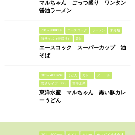
マルちゃん ごっつ盛り ワンタン
醤油ラーメン
701～800kcal
エースコック
ラーメン
未分類
特サイズ（特盛り）
醤油
エースコック スーパーカップ 油
そば
301～400kcal
うどん
カレー
ヌードル
普通サイズ（並）
東洋水産
東洋水産 マルちゃん 黒い豚カレ
ーうどん
301～400kcal
うどん
カレー
ヤマダイ株式会社