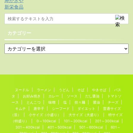
寿がきや
新栄食品
カテゴリー
ヌードル
ラーメン
うどん
そば
やきそば
パス
タ
お好み焼き
カレー
ソース
だし醤油
トマトソ
ース
とんこつ
味噌
塩
担々麺
醤油
チーズ
キムチ
唐辛子
シーフード
ダイエット
普通サイズ
（並）
小サイズ（小盛り）
大サイズ（大盛り）
特サイズ
（特盛り）
0～100kcal
101～200kcal
201～300kcal
301～400kcal
401～500kcal
501～600kcal
601～