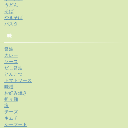
うどん
そば
やきそば
パスタ
味
醤油
カレー
ソース
だし醤油
とんこつ
トマトソース
味噌
お好み焼き
担々麺
塩
チーズ
キムチ
シーフード