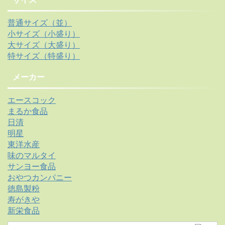
普通サイズ（並）
小サイズ（小盛り）
大サイズ（大盛り）
特サイズ（特盛り）
メーカー
エースコック
まるか食品
日清
明星
東洋水産
味のマルタイ
サンヨー食品
おやつカンパニー
徳島製粉
寿がきや
新栄食品