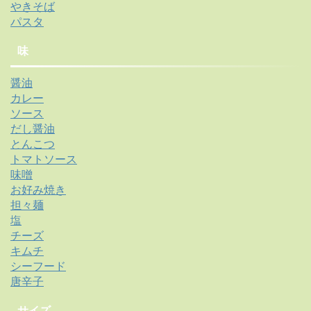
やきそば
パスタ
味
醤油
カレー
ソース
だし醤油
とんこつ
トマトソース
味噌
お好み焼き
担々麺
塩
チーズ
キムチ
シーフード
唐辛子
サイズ