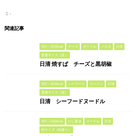
-
関連記事
401～500kcal
チーズ
ヌードル
パスタ
日清
普通サイズ（並）
日清 焼すぱ チーズと黒胡椒
301～400kcal
シーフード
ラーメン
日清
普通サイズ（並）
日清 シーフードヌードル
401～500kcal
だし醤油
ヌードル
日清
特サイズ（特盛り）