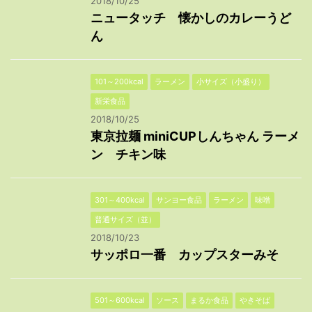
2018/10/25
ニュータッチ 懐かしのカレーうど
ん
101～200kcal
ラーメン
小サイズ（小盛り）
新栄食品
2018/10/25
東京拉麺 miniCUPしんちゃん ラーメ
ン チキン味
301～400kcal
サンヨー食品
ラーメン
味噌
普通サイズ（並）
2018/10/23
サッポロ一番 カップスターみそ
501～600kcal
ソース
まるか食品
やきそば