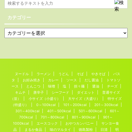
カテゴリー
ヌードル
ラーメン
うどん
そば
やきそば
パス
タ
お好み焼き
カレー
ソース
だし醤油
トマトソ
ース
とんこつ
味噌
塩
担々麺
醤油
チーズ
キムチ
唐辛子
シーフード
ダイエット
普通サイズ
（並）
小サイズ（小盛り）
大サイズ（大盛り）
特サイズ
（特盛り）
0～100kcal
101～200kcal
201～300kcal
301～400kcal
401～500kcal
501～600kcal
601～
700kcal
701～800kcal
801～900kcal
901～
1000kcal
エースコック
おやつカンパニー
サンヨー食
品
まるか食品
味のマルタイ
徳島製粉
日清
明