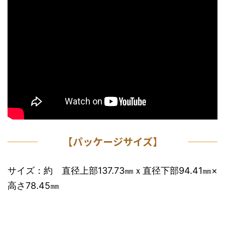
【パッケージサイズ】
サイズ：約 直径上部137.73㎜ｘ直径下部94.41㎜×
高さ78.45㎜