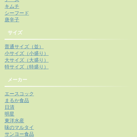
キムチ
シーフード
唐辛子
サイズ
普通サイズ（並）
小サイズ（小盛り）
大サイズ（大盛り）
特サイズ（特盛り）
メーカー
エースコック
まるか食品
日清
明星
東洋水産
味のマルタイ
サンヨー食品