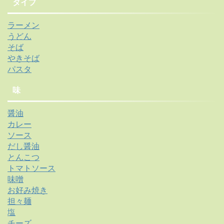
タイプ
ラーメン
うどん
そば
やきそば
パスタ
味
醤油
カレー
ソース
だし醤油
とんこつ
トマトソース
味噌
お好み焼き
担々麺
塩
チーズ