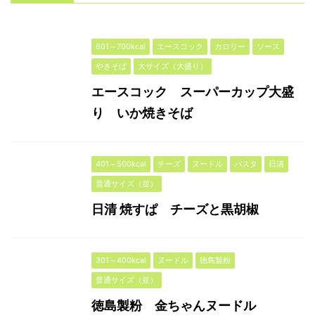
601～700kcal
エースコック
カロリー
ソース
やきそば
大サイズ（大盛り）
エースコック スーパーカップ大盛
り いか焼きそば
401～500kcal
チーズ
ヌードル
パスタ
日清
普通サイズ（並）
日清 焼すぱ チーズと黒胡椒
301～400kcal
ヌードル
徳島製粉
普通サイズ（並）
徳島製粉 金ちゃんヌードル