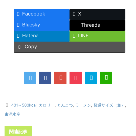
Facebook
X
Bluesky
Threads
Hatena
LINE
Copy
-
401～500kcal
,
カロリー
,
とんこつ
,
ラーメン
,
普通サイズ（並）
,
東洋水産
関連記事