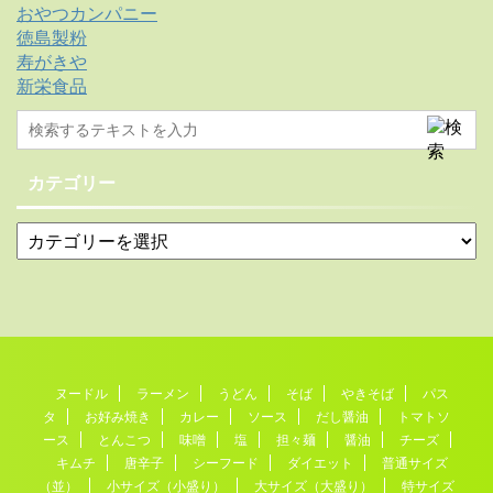
おやつカンパニー
徳島製粉
寿がきや
新栄食品
カテゴリー
ヌードル
ラーメン
うどん
そば
やきそば
パス
タ
お好み焼き
カレー
ソース
だし醤油
トマトソ
ース
とんこつ
味噌
塩
担々麺
醤油
チーズ
キムチ
唐辛子
シーフード
ダイエット
普通サイズ
（並）
小サイズ（小盛り）
大サイズ（大盛り）
特サイズ