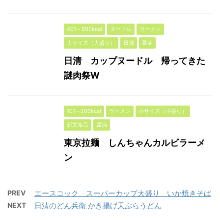
401～500kcal
ヌードル
ラーメン
大サイズ（大盛り）
日清
醤油
日清 カップヌードル 帰ってきた
謎肉祭W
101～200kcal
ラーメン
小サイズ（小盛り）
新栄食品
醤油
東京拉麺 しんちゃんカルビラーメ
ン
PREV
エースコック スーパーカップ大盛り いか焼きそば
NEXT
日清のどん兵衛 かき揚げ天ぷらうどん