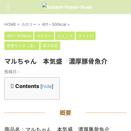
HOME
>
カロリー
>
401～500kcal
>
401～500kcal
カロリー
とんこつ
ラーメン
普通サイズ（並）
東洋水産
マルちゃん 本気盛 濃厚豚骨魚介
投稿日：
Contents
[
hide
]
概要
商品名：マルちゃん 本気盛 濃厚豚骨魚介