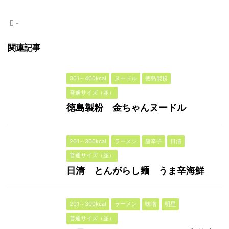
-
関連記事
301～400kcal
ヌードル
徳島製粉
普通サイズ（並）
徳島製粉 金ちゃんヌードル
201～300kcal
ラーメン
唐辛子
日清
普通サイズ（並）
日清 とんがらし麺 うま辛海鮮
201～300kcal
ラーメン
味噌
明星
普通サイズ（並）