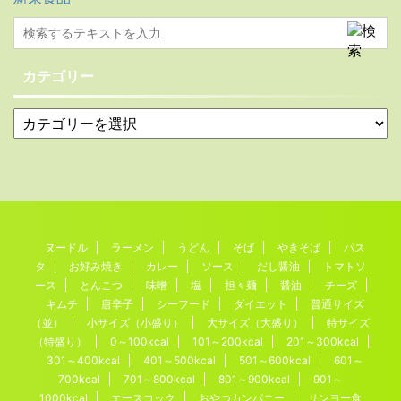
カテゴリー
ヌードル
ラーメン
うどん
そば
やきそば
パス
タ
お好み焼き
カレー
ソース
だし醤油
トマトソ
ース
とんこつ
味噌
塩
担々麺
醤油
チーズ
キムチ
唐辛子
シーフード
ダイエット
普通サイズ
（並）
小サイズ（小盛り）
大サイズ（大盛り）
特サイズ
（特盛り）
0～100kcal
101～200kcal
201～300kcal
301～400kcal
401～500kcal
501～600kcal
601～
700kcal
701～800kcal
801～900kcal
901～
1000kcal
エースコック
おやつカンパニー
サンヨー食