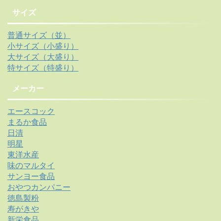
サイズ
普通サイズ（並）
小サイズ（小盛り）
大サイズ（大盛り）
特サイズ（特盛り）
メーカー
エースコック
まるか食品
日清
明星
東洋水産
味のマルタイ
サンヨー食品
おやつカンパニー
徳島製粉
寿がきや
新栄食品