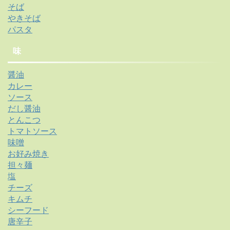
そば
やきそば
パスタ
味
醤油
カレー
ソース
だし醤油
とんこつ
トマトソース
味噌
お好み焼き
担々麺
塩
チーズ
キムチ
シーフード
唐辛子