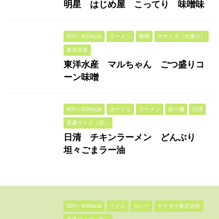
明星 はじめ屋 こってり 味噌味
501～600kcal
ラーメン
味噌
大サイズ（大盛り）
東洋水産
東洋水産 マルちゃん ごつ盛りコ
ーン味噌
401～500kcal
ヌードル
ラーメン
担々麺
日清
普通サイズ（並）
日清 チキンラーメン どんぶり
坦々ごまラー油
301～400kcal
うどん
カレー
ヤマダイ株式会社