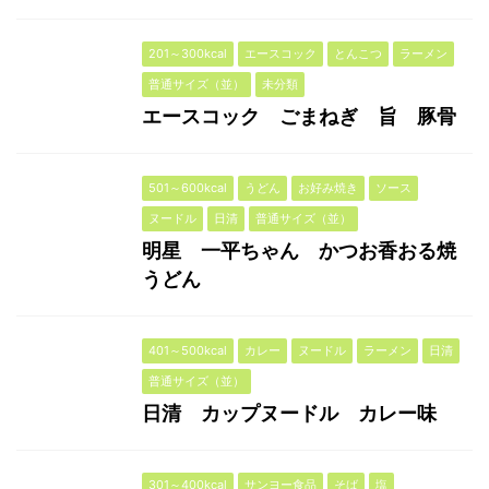
201～300kcal
エースコック
とんこつ
ラーメン
普通サイズ（並）
未分類
エースコック ごまねぎ 旨 豚骨
501～600kcal
うどん
お好み焼き
ソース
ヌードル
日清
普通サイズ（並）
明星 一平ちゃん かつお香おる焼
うどん
401～500kcal
カレー
ヌードル
ラーメン
日清
普通サイズ（並）
日清 カップヌードル カレー味
301～400kcal
サンヨー食品
そば
塩