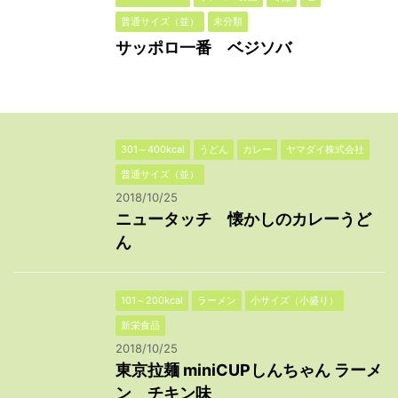
普通サイズ（並）
未分類
サッポロ一番 ベジソバ
301～400kcal
うどん
カレー
ヤマダイ株式会社
普通サイズ（並）
2018/10/25
ニュータッチ 懐かしのカレーうど
ん
101～200kcal
ラーメン
小サイズ（小盛り）
新栄食品
2018/10/25
東京拉麺 miniCUPしんちゃん ラーメ
ン チキン味