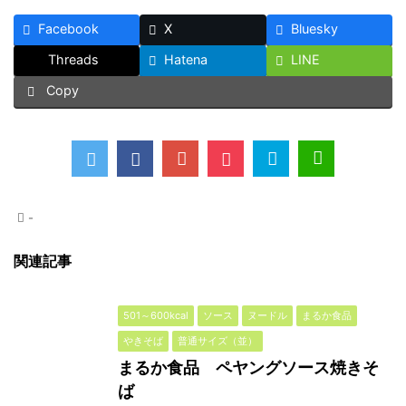
Facebook
X
Bluesky
Threads
Hatena
LINE
Copy
-
関連記事
501～600kcal
ソース
ヌードル
まるか食品
やきそば
普通サイズ（並）
まるか食品 ペヤングソース焼きそ
ば