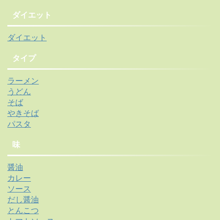
ダイエット
ダイエット
タイプ
ラーメン
うどん
そば
やきそば
パスタ
味
醤油
カレー
ソース
だし醤油
とんこつ