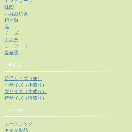
トマトソース
味噌
お好み焼き
担々麺
塩
チーズ
キムチ
シーフード
唐辛子
サイズ
普通サイズ（並）
小サイズ（小盛り）
大サイズ（大盛り）
特サイズ（特盛り）
メーカー
エースコック
まるか食品