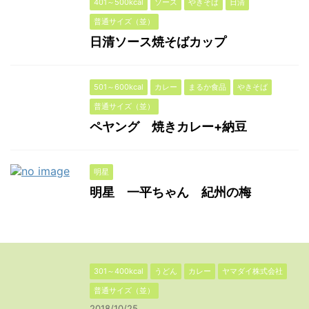
401～500kcal
ソース
やきそば
日清
普通サイズ（並）
日清ソース焼そばカップ
501～600kcal
カレー
まるか食品
やきそば
普通サイズ（並）
ペヤング 焼きカレー+納豆
明星
明星 一平ちゃん 紀州の梅
301～400kcal
うどん
カレー
ヤマダイ株式会社
普通サイズ（並）
2018/10/25