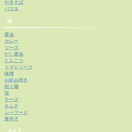
やきそば
パスタ
味
醤油
カレー
ソース
だし醤油
とんこつ
トマトソース
味噌
お好み焼き
担々麺
塩
チーズ
キムチ
シーフード
唐辛子
サイズ