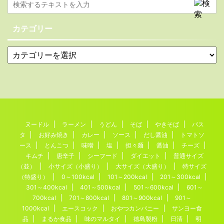
カテゴリー
ヌードル
ラーメン
うどん
そば
やきそば
パス
タ
お好み焼き
カレー
ソース
だし醤油
トマトソ
ース
とんこつ
味噌
塩
担々麺
醤油
チーズ
キムチ
唐辛子
シーフード
ダイエット
普通サイズ
（並）
小サイズ（小盛り）
大サイズ（大盛り）
特サイズ
（特盛り）
0～100kcal
101～200kcal
201～300kcal
301～400kcal
401～500kcal
501～600kcal
601～
700kcal
701～800kcal
801～900kcal
901～
1000kcal
エースコック
おやつカンパニー
サンヨー食
品
まるか食品
味のマルタイ
徳島製粉
日清
明