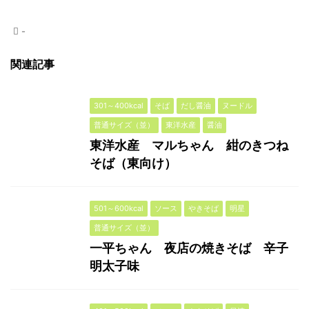
-
関連記事
301～400kcal
そば
だし醤油
ヌードル
普通サイズ（並）
東洋水産
醤油
東洋水産 マルちゃん 紺のきつね
そば（東向け）
501～600kcal
ソース
やきそば
明星
普通サイズ（並）
一平ちゃん 夜店の焼きそば 辛子
明太子味