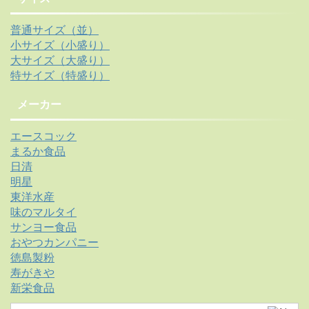
普通サイズ（並）
小サイズ（小盛り）
大サイズ（大盛り）
特サイズ（特盛り）
メーカー
エースコック
まるか食品
日清
明星
東洋水産
味のマルタイ
サンヨー食品
おやつカンパニー
徳島製粉
寿がきや
新栄食品