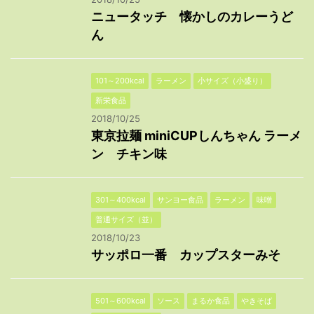
ニュータッチ 懐かしのカレーうど
ん
101～200kcal
ラーメン
小サイズ（小盛り）
新栄食品
2018/10/25
東京拉麺 miniCUPしんちゃん ラーメ
ン チキン味
301～400kcal
サンヨー食品
ラーメン
味噌
普通サイズ（並）
2018/10/23
サッポロ一番 カップスターみそ
501～600kcal
ソース
まるか食品
やきそば