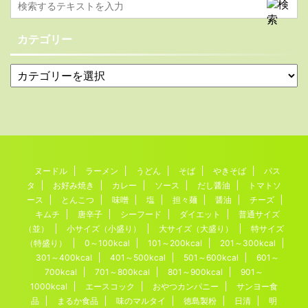
カテゴリー
ヌードル
ラーメン
うどん
そば
やきそば
パス
タ
お好み焼き
カレー
ソース
だし醤油
トマトソ
ース
とんこつ
味噌
塩
担々麺
醤油
チーズ
キムチ
唐辛子
シーフード
ダイエット
普通サイズ
（並）
小サイズ（小盛り）
大サイズ（大盛り）
特サイズ
（特盛り）
0～100kcal
101～200kcal
201～300kcal
301～400kcal
401～500kcal
501～600kcal
601～
700kcal
701～800kcal
801～900kcal
901～
1000kcal
エースコック
おやつカンパニー
サンヨー食
品
まるか食品
味のマルタイ
徳島製粉
日清
明