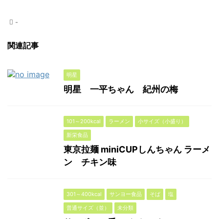
-
関連記事
明星
明星 一平ちゃん 紀州の梅
101～200kcal
ラーメン
小サイズ（小盛り）
新栄食品
東京拉麺 miniCUPしんちゃん ラーメ
ン チキン味
301～400kcal
サンヨー食品
そば
塩
普通サイズ（並）
未分類