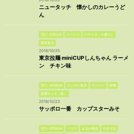
ニュータッチ 懐かしのカレーうど
ん
101～200kcal
ラーメン
小サイズ（小盛り）
新栄食品
2018/10/25
東京拉麺 miniCUPしんちゃん ラーメ
ン チキン味
301～400kcal
サンヨー食品
ラーメン
味噌
普通サイズ（並）
2018/10/23
サッポロ一番 カップスターみそ
501～600kcal
ソース
まるか食品
やきそば