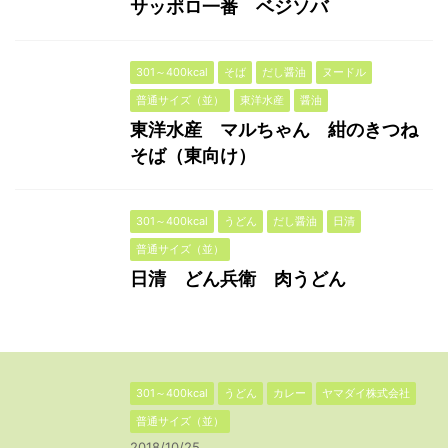
サッポロ一番 ベジソバ
301～400kcal
そば
だし醤油
ヌードル
普通サイズ（並）
東洋水産
醤油
東洋水産 マルちゃん 紺のきつね
そば（東向け）
301～400kcal
うどん
だし醤油
日清
普通サイズ（並）
日清 どん兵衛 肉うどん
301～400kcal
うどん
カレー
ヤマダイ株式会社
普通サイズ（並）
2018/10/25