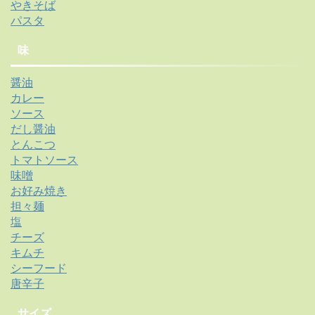
やきそば
パスタ
味
醤油
カレー
ソース
だし醤油
とんこつ
トマトソース
味噌
お好み焼き
担々麺
塩
チーズ
キムチ
シーフード
唐辛子
サイズ