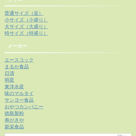
普通サイズ（並）
小サイズ（小盛り）
大サイズ（大盛り）
特サイズ（特盛り）
メーカー
エースコック
まるか食品
日清
明星
東洋水産
味のマルタイ
サンヨー食品
おやつカンパニー
徳島製粉
寿がきや
新栄食品