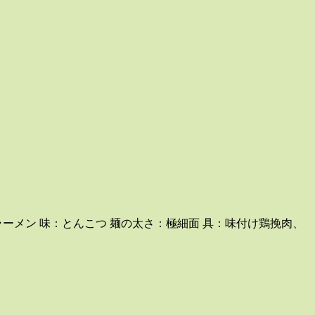
・ラーメン 味：とんこつ 麺の太さ：極細面 具：味付け鶏挽肉、