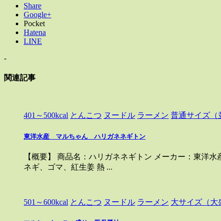
Share
Google+
Pocket
Hatena
LINE
-
関連記事
401～500kcal
とんこつ
ヌードル
ラーメン
普通サイズ（
東洋水産 マルちゃん ハリガネネギトン
【概要】 商品名：ハリガネネギトン メーカー：東洋水産
ネギ、ゴマ、紅生姜 熱 ...
501～600kcal
とんこつ
ヌードル
ラーメン
大サイズ（大