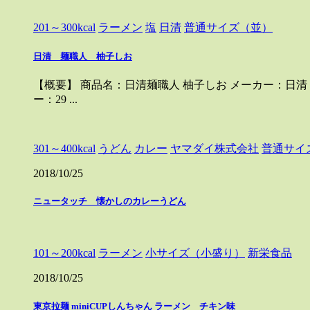
201～300kcal
ラーメン
塩
日清
普通サイズ（並）
日清 麺職人 柚子しお
【概要】 商品名：日清麺職人 柚子しお メーカー：日清 価格
ー：29 ...
301～400kcal
うどん
カレー
ヤマダイ株式会社
普通サイ
2018/10/25
ニュータッチ 懐かしのカレーうどん
101～200kcal
ラーメン
小サイズ（小盛り）
新栄食品
2018/10/25
東京拉麺 miniCUPしんちゃん ラーメン チキン味