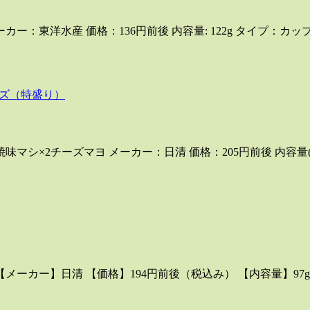
ー：東洋水産 価格：136円前後 内容量: 122g タイプ：カ
ズ（特盛り）
味マシ×2チーズマヨ メーカー：日清 価格：205円前後 内容量(麺
ーカー】日清 【価格】194円前後（税込み） 【内容量】97g