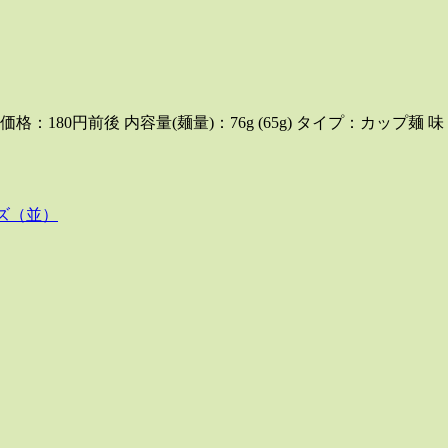
：180円前後 内容量(麺量)：76g (65g) タイプ：カップ麺
ズ（並）