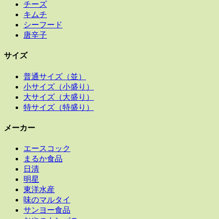
チーズ
キムチ
シーフード
唐辛子
サイズ
普通サイズ（並）
小サイズ（小盛り）
大サイズ（大盛り）
特サイズ（特盛り）
メーカー
エースコック
まるか食品
日清
明星
東洋水産
味のマルタイ
サンヨー食品