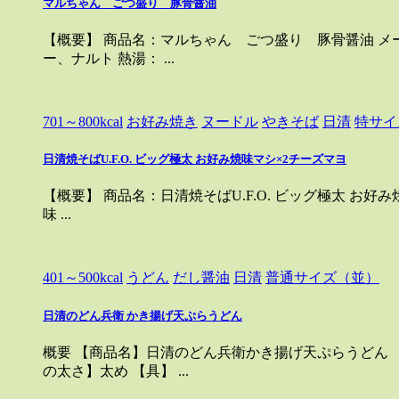
マルちゃん ごつ盛り 豚骨醤油
【概要】 商品名：マルちゃん ごつ盛り 豚骨醤油 メーカ
ー、ナルト 熱湯： ...
701～800kcal
お好み焼き
ヌードル
やきそば
日清
特サイ
日清焼そばU.F.O. ビッグ極太 お好み焼味マシ×2チーズマヨ
【概要】 商品名：日清焼そばU.F.O. ビッグ極太 お好み焼
味 ...
401～500kcal
うどん
だし醤油
日清
普通サイズ（並）
日清のどん兵衛 かき揚げ天ぷらうどん
概要 【商品名】日清のどん兵衛かき揚げ天ぷらうどん 【メ
の太さ】太め 【具】 ...