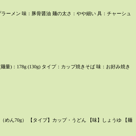
ップラーメン 味：豚骨醤油 麺の太さ：やや細い 具：チャーシュ
量)：178g (130g) タイプ：カップ焼きそば 味：お好み焼き
（めん70g） 【タイプ】カップ・うどん 【味】しょうゆ 【麺