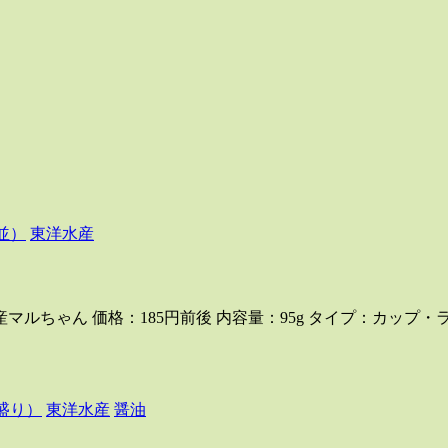
並）
東洋水産
マルちゃん 価格：185円前後 内容量：95g タイプ：カップ
盛り）
東洋水産
醤油