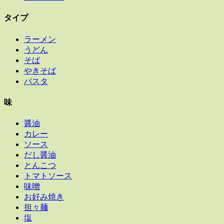
タイプ
ラーメン
うどん
そば
やきそば
パスタ
味
醤油
カレー
ソース
だし醤油
とんこつ
トマトソース
味噌
お好み焼き
担々麺
塩