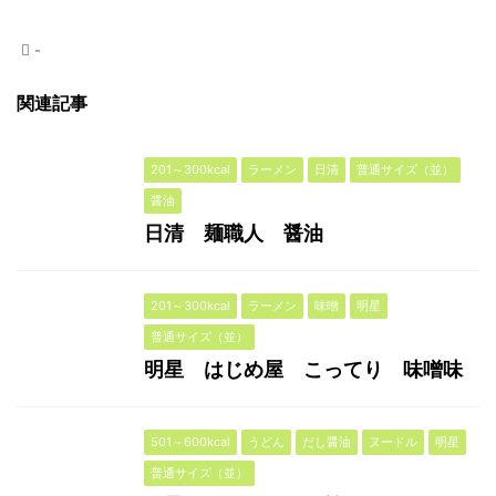
-
関連記事
201～300kcal
ラーメン
日清
普通サイズ（並）
醤油
日清 麺職人 醤油
201～300kcal
ラーメン
味噌
明星
普通サイズ（並）
明星 はじめ屋 こってり 味噌味
501～600kcal
うどん
だし醤油
ヌードル
明星
普通サイズ（並）