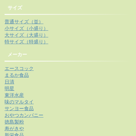
サイズ
普通サイズ（並）
小サイズ（小盛り）
大サイズ（大盛り）
特サイズ（特盛り）
メーカー
エースコック
まるか食品
日清
明星
東洋水産
味のマルタイ
サンヨー食品
おやつカンパニー
徳島製粉
寿がきや
新栄食品