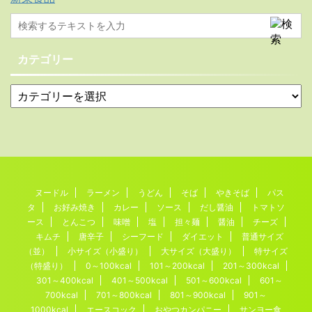
カテゴリー
ヌードル
ラーメン
うどん
そば
やきそば
パス
タ
お好み焼き
カレー
ソース
だし醤油
トマトソ
ース
とんこつ
味噌
塩
担々麺
醤油
チーズ
キムチ
唐辛子
シーフード
ダイエット
普通サイズ
（並）
小サイズ（小盛り）
大サイズ（大盛り）
特サイズ
（特盛り）
0～100kcal
101～200kcal
201～300kcal
301～400kcal
401～500kcal
501～600kcal
601～
700kcal
701～800kcal
801～900kcal
901～
1000kcal
エースコック
おやつカンパニー
サンヨー食