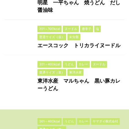
明星 一平ちゃん 焼うどん だし
醤油味
201～300kcal
ヌードル
唐辛子
塩
普通サイズ（並）
未分類
エースコック トリカライヌードル
301～400kcal
うどん
カレー
ヌードル
普通サイズ（並）
東洋水産
東洋水産 マルちゃん 黒い豚カレ
ーうどん
301～400kcal
うどん
カレー
ヤマダイ株式会社