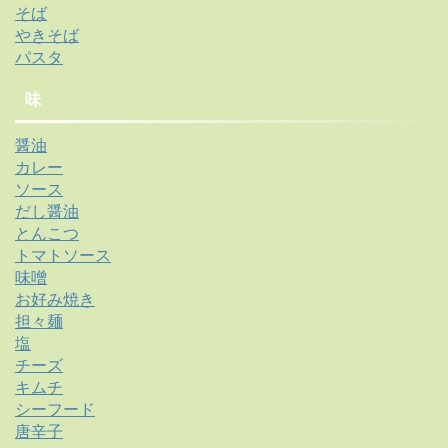
そば
やきそば
パスタ
味
醤油
カレー
ソース
だし醤油
とんこつ
トマトソース
味噌
お好み焼き
担々麺
塩
チーズ
キムチ
シーフード
唐辛子