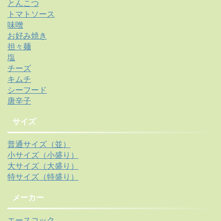
とんこつ
トマトソース
味噌
お好み焼き
担々麺
塩
チーズ
キムチ
シーフード
唐辛子
サイズ
普通サイズ（並）
小サイズ（小盛り）
大サイズ（大盛り）
特サイズ（特盛り）
メーカー
エースコック