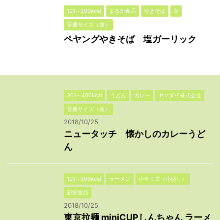
101～200kcal
まるか食品
やきそば
塩
普通サイズ（並）
ペヤングやきそば 塩ガーリック
301～400kcal
うどん
カレー
ヤマダイ株式会社
普通サイズ（並）
2018/10/25
ニュータッチ 懐かしのカレーうど
ん
101～200kcal
ラーメン
小サイズ（小盛り）
新栄食品
2018/10/25
東京拉麺 miniCUPしんちゃん ラーメ