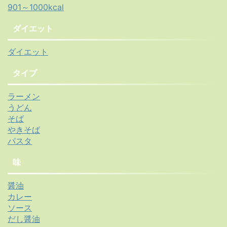
901～1000kcal
ダイエット
ダイエット
タイプ
ラーメン
うどん
そば
やきそば
パスタ
味
醤油
カレー
ソース
だし醤油