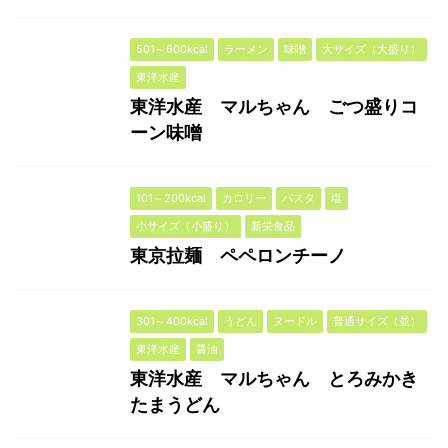
501～600kcal
ラーメン
味噌
大サイズ（大盛り）
東洋水産
東洋水産 マルちゃん ごつ盛りコ
ーン味噌
101～200kcal
カロリー
パスタ
塩
小サイズ（小盛り）
新栄食品
東京拉麺 ペペロンチーノ
301～400kcal
うどん
ヌードル
普通サイズ（並）
東洋水産
醤油
東洋水産 マルちゃん とろみかき
たまうどん