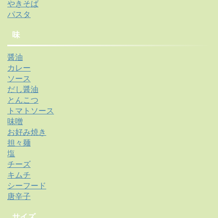
やきそば
パスタ
味
醤油
カレー
ソース
だし醤油
とんこつ
トマトソース
味噌
お好み焼き
担々麺
塩
チーズ
キムチ
シーフード
唐辛子
サイズ