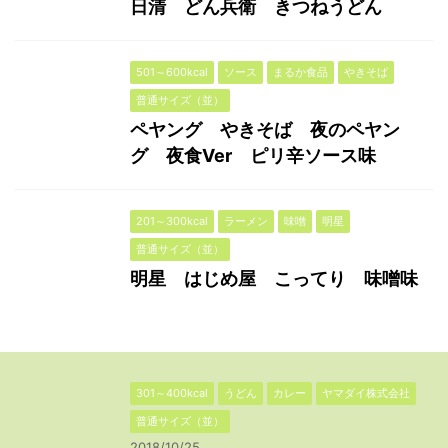
日清 どん兵衛 きつねうどん
501～600kcal
ソース
まるか食品
やきそば
普通サイズ（並）
ペヤング やきそば 夜のペヤン
グ 夜食Ver ピリ辛ソース味
201～300kcal
ラーメン
味噌
明星
普通サイズ（並）
明星 はじめ屋 こってり 味噌味
301～400kcal
うどん
カレー
ヤマダイ株式会社
普通サイズ（並）
2018/10/25