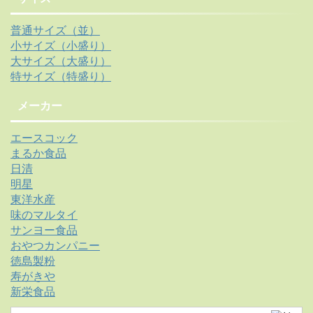
普通サイズ（並）
小サイズ（小盛り）
大サイズ（大盛り）
特サイズ（特盛り）
メーカー
エースコック
まるか食品
日清
明星
東洋水産
味のマルタイ
サンヨー食品
おやつカンパニー
徳島製粉
寿がきや
新栄食品