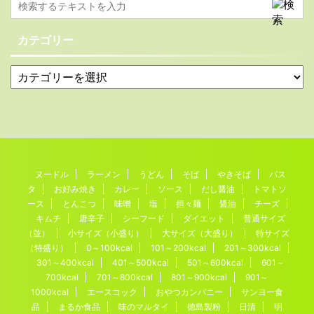
カテゴリー
ヌードル
ラーメン
うどん
そば
やきそば
パス
タ
お好み焼き
カレー
ソース
だし醤油
トマトソ
ース
とんこつ
味噌
塩
担々麺
醤油
チーズ
キムチ
唐辛子
シーフード
ダイエット
普通サイズ
（並）
小サイズ（小盛り）
大サイズ（大盛り）
特サイズ
（特盛り）
0～100kcal
101～200kcal
201～300kcal
301～400kcal
401～500kcal
501～600kcal
601～
700kcal
701～800kcal
801～900kcal
901～
1000kcal
エースコック
おやつカンパニー
サンヨー食
品
まるか食品
味のマルタイ
徳島製粉
日清
明