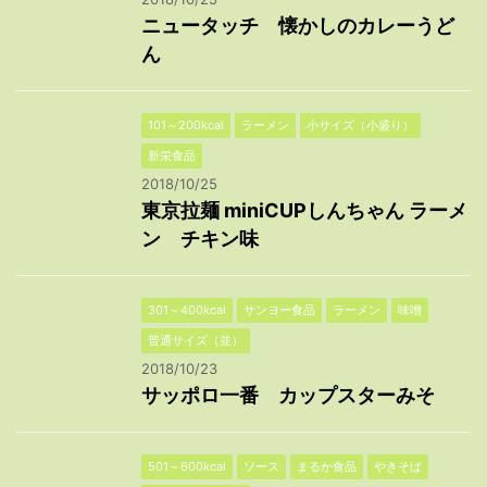
ニュータッチ 懐かしのカレーうど
ん
101～200kcal
ラーメン
小サイズ（小盛り）
新栄食品
2018/10/25
東京拉麺 miniCUPしんちゃん ラーメ
ン チキン味
301～400kcal
サンヨー食品
ラーメン
味噌
普通サイズ（並）
2018/10/23
サッポロ一番 カップスターみそ
501～600kcal
ソース
まるか食品
やきそば