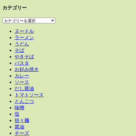
カテゴリー
カ
テ
ヌードル
ゴ
ラーメン
リ
うどん
ー
そば
やきそば
パスタ
お好み焼き
カレー
ソース
だし醤油
トマトソース
とんこつ
味噌
塩
担々麺
醤油
チーズ