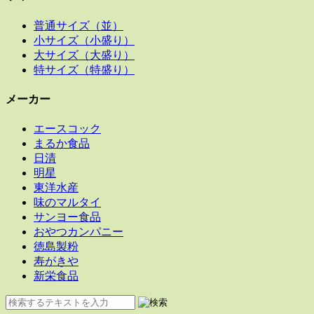
普通サイズ（並）
小サイズ（小盛り）
大サイズ（大盛り）
特サイズ（特盛り）
メーカー
エースコック
まるか食品
日清
明星
東洋水産
味のマルタイ
サンヨー食品
おやつカンパニー
徳島製粉
寿がきや
新栄食品