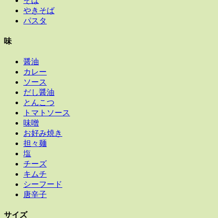
そば
やきそば
パスタ
味
醤油
カレー
ソース
だし醤油
とんこつ
トマトソース
味噌
お好み焼き
担々麺
塩
チーズ
キムチ
シーフード
唐辛子
サイズ