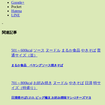
Google+
Pocket
Hatena
LINE
-
関連記事
501～600kcal
ソース
ヌードル
まるか食品
やきそば
普
通サイズ（並）
まるか食品 ペヤングソース焼きそば
701～800kcal
お好み焼き
ヌードル
やきそば
日清
特サ
イズ（特盛り）
日清焼そばU.F.O. ビッグ極太 お好み焼味マシ×2チーズマヨ