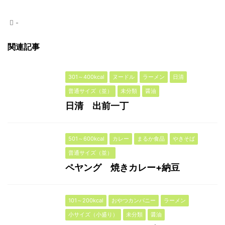
-
関連記事
301～400kcal
ヌードル
ラーメン
日清
普通サイズ（並）
未分類
醤油
日清 出前一丁
501～600kcal
カレー
まるか食品
やきそば
普通サイズ（並）
ペヤング 焼きカレー+納豆
101～200kcal
おやつカンパニー
ラーメン
小サイズ（小盛り）
未分類
醤油