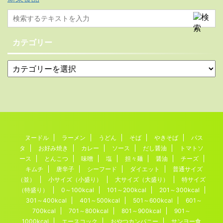
カテゴリー
ヌードル
ラーメン
うどん
そば
やきそば
パス
タ
お好み焼き
カレー
ソース
だし醤油
トマトソ
ース
とんこつ
味噌
塩
担々麺
醤油
チーズ
キムチ
唐辛子
シーフード
ダイエット
普通サイズ
（並）
小サイズ（小盛り）
大サイズ（大盛り）
特サイズ
（特盛り）
0～100kcal
101～200kcal
201～300kcal
301～400kcal
401～500kcal
501～600kcal
601～
700kcal
701～800kcal
801～900kcal
901～
1000kcal
エースコック
おやつカンパニー
サンヨー食