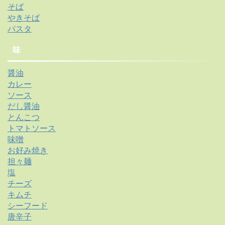
そば
やきそば
パスタ
味
醤油
カレー
ソース
だし醤油
とんこつ
トマトソース
味噌
お好み焼き
担々麺
塩
チーズ
キムチ
シーフード
唐辛子