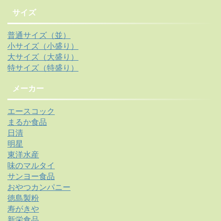
サイズ
普通サイズ（並）
小サイズ（小盛り）
大サイズ（大盛り）
特サイズ（特盛り）
メーカー
エースコック
まるか食品
日清
明星
東洋水産
味のマルタイ
サンヨー食品
おやつカンパニー
徳島製粉
寿がきや
新栄食品