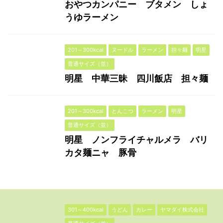
おやつカンパニー ブタメン しょ
うゆラーメン
201～300kcal
ヌードル
ラーメン
担々麺
明星
普通サイズ（並）
明星 中華三昧 四川飯店 担々麺
201～300kcal
とんこつ
ラーメン
明星
普通サイズ（並）
明星 ノンフライチャルメラ バリ
カタ麺ニャ 豚骨
301～400kcal
うどん
カレー
ヤマダイ株式会社