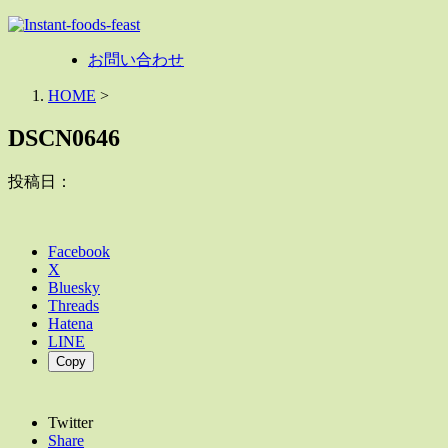
お問い合わせ
HOME
>
DSCN0646
投稿日：
Facebook
X
Bluesky
Threads
Hatena
LINE
Copy
Twitter
Share