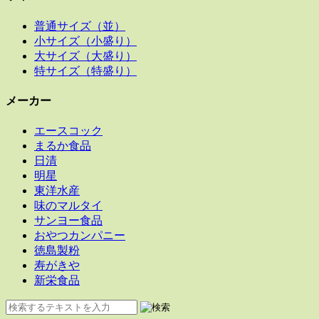
普通サイズ（並）
小サイズ（小盛り）
大サイズ（大盛り）
特サイズ（特盛り）
メーカー
エースコック
まるか食品
日清
明星
東洋水産
味のマルタイ
サンヨー食品
おやつカンパニー
徳島製粉
寿がきや
新栄食品