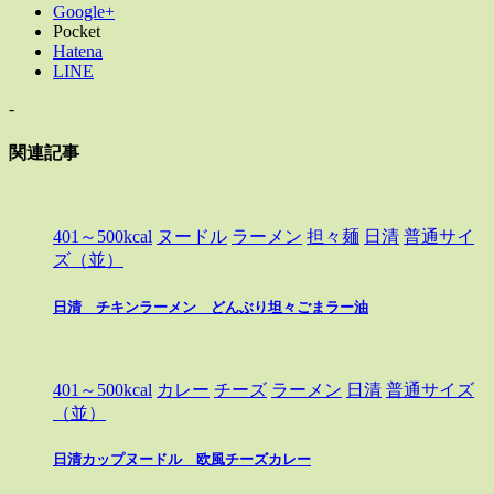
Google+
Pocket
Hatena
LINE
-
関連記事
401～500kcal
ヌードル
ラーメン
担々麺
日清
普通サイ
ズ（並）
日清 チキンラーメン どんぶり坦々ごまラー油
401～500kcal
カレー
チーズ
ラーメン
日清
普通サイズ
（並）
日清カップヌードル 欧風チーズカレー