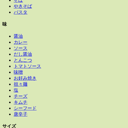
そば
やきそば
パスタ
味
醤油
カレー
ソース
だし醤油
とんこつ
トマトソース
味噌
お好み焼き
担々麺
塩
チーズ
キムチ
シーフード
唐辛子
サイズ