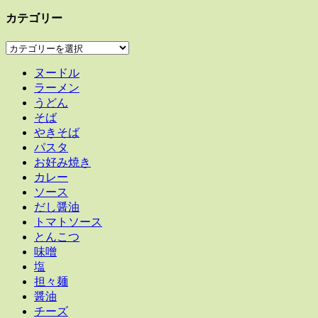
カテゴリー
カ
テ
ヌードル
ゴ
ラーメン
リ
うどん
ー
そば
やきそば
パスタ
お好み焼き
カレー
ソース
だし醤油
トマトソース
とんこつ
味噌
塩
担々麺
醤油
チーズ