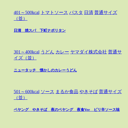
401～500kcal
トマトソース
パスタ
日清
普通サイズ
（並）
日清 焼スパ 下町ナポリタン
301～400kcal
うどん
カレー
ヤマダイ株式会社
普通サ
イズ（並）
ニュータッチ 懐かしのカレーうどん
501～600kcal
ソース
まるか食品
やきそば
普通サイズ
（並）
ペヤング やきそば 夜のペヤング 夜食Ver ピリ辛ソース味