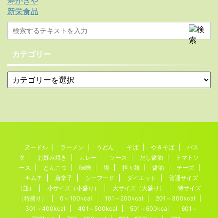
寿がきや
新栄食品
カテゴリー
ヌードル
ラーメン
うどん
そば
やきそば
パス
タ
お好み焼き
カレー
ソース
だし醤油
トマトソ
ース
とんこつ
味噌
塩
担々麺
醤油
チーズ
キムチ
唐辛子
シーフード
ダイエット
普通サイズ
（並）
小サイズ（小盛り）
大サイズ（大盛り）
特サイズ
（特盛り）
0～100kcal
101～200kcal
201～300kcal
301～400kcal
401～500kcal
501～600kcal
601～