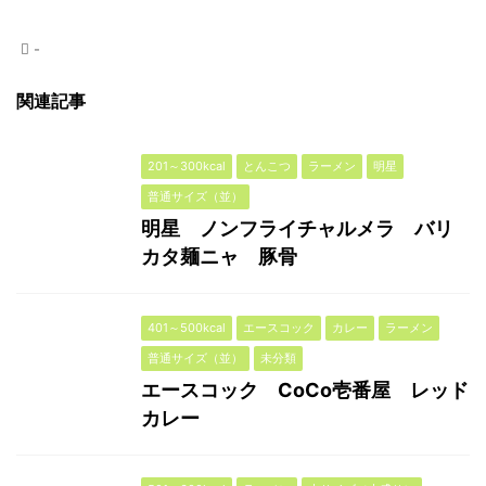
-
関連記事
201～300kcal
とんこつ
ラーメン
明星
普通サイズ（並）
明星 ノンフライチャルメラ バリ
カタ麺ニャ 豚骨
401～500kcal
エースコック
カレー
ラーメン
普通サイズ（並）
未分類
エースコック CoCo壱番屋 レッド
カレー