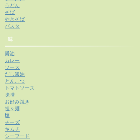
うどん
そば
やきそば
パスタ
味
醤油
カレー
ソース
だし醤油
とんこつ
トマトソース
味噌
お好み焼き
担々麺
塩
チーズ
キムチ
シーフード