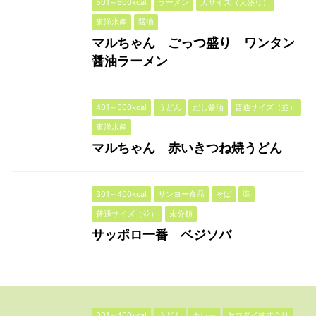
501～600kcal
ラーメン
大サイズ（大盛り）
東洋水産
醤油
マルちゃん ごっつ盛り ワンタン
醤油ラーメン
401～500kcal
うどん
だし醤油
普通サイズ（並）
東洋水産
マルちゃん 赤いきつね焼うどん
301～400kcal
サンヨー食品
そば
塩
普通サイズ（並）
未分類
サッポロ一番 ベジソバ
301～400kcal
うどん
カレー
ヤマダイ株式会社