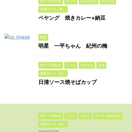
501～600kcal
カレー
まるか食品
やきそば
普通サイズ（並）
ペヤング 焼きカレー+納豆
明星
明星 一平ちゃん 紀州の梅
401～500kcal
ソース
やきそば
日清
普通サイズ（並）
日清ソース焼そばカップ
301～400kcal
うどん
カレー
ヤマダイ株式会社
普通サイズ（並）
2018/10/25