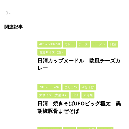
-
関連記事
401～500kcal
カレー
チーズ
ラーメン
日清
普通サイズ（並）
日清カップヌードル 欧風チーズカ
レー
701～800kcal
とんこつ
やきそば
大サイズ（大盛り）
日清
未分類
日清 焼きそばUFOビッグ極太 黒
胡椒豚骨まぜそば