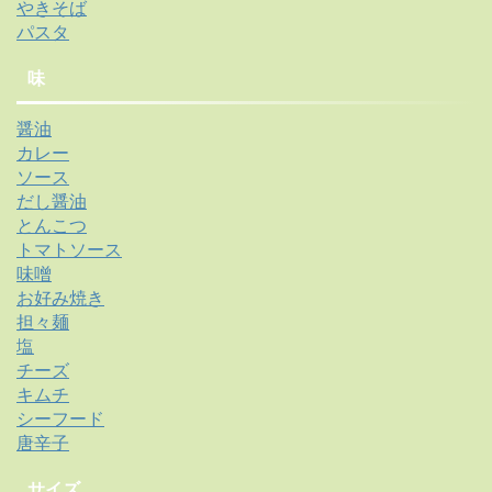
やきそば
パスタ
味
醤油
カレー
ソース
だし醤油
とんこつ
トマトソース
味噌
お好み焼き
担々麺
塩
チーズ
キムチ
シーフード
唐辛子
サイズ