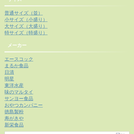
普通サイズ（並）
小サイズ（小盛り）
大サイズ（大盛り）
特サイズ（特盛り）
メーカー
エースコック
まるか食品
日清
明星
東洋水産
味のマルタイ
サンヨー食品
おやつカンパニー
徳島製粉
寿がきや
新栄食品