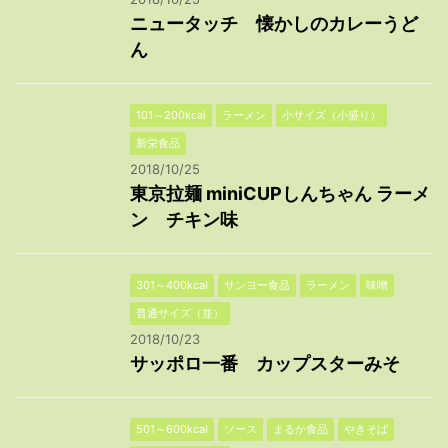
ニュータッチ 懐かしのカレーうど
ん
101～200kcal
ラーメン
小サイズ（小盛り）
新栄食品
2018/10/25
東京拉麺 miniCUPしんちゃん ラーメ
ン チキン味
301～400kcal
サンヨー食品
ラーメン
味噌
普通サイズ（並）
2018/10/23
サッポロ一番 カップスターみそ
501～600kcal
ソース
まるか食品
やきそば