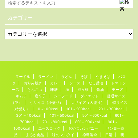
カテゴリー
ヌードル
ラーメン
うどん
そば
やきそば
パス
タ
お好み焼き
カレー
ソース
だし醤油
トマトソ
ース
とんこつ
味噌
塩
担々麺
醤油
チーズ
キムチ
唐辛子
シーフード
ダイエット
普通サイズ
（並）
小サイズ（小盛り）
大サイズ（大盛り）
特サイズ
（特盛り）
0～100kcal
101～200kcal
201～300kcal
301～400kcal
401～500kcal
501～600kcal
601～
700kcal
701～800kcal
801～900kcal
901～
1000kcal
エースコック
おやつカンパニー
サンヨー食
品
まるか食品
味のマルタイ
徳島製粉
日清
明