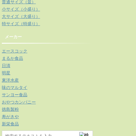
普通サイズ（並）
小サイズ（小盛り）
大サイズ（大盛り）
特サイズ（特盛り）
メーカー
エースコック
まるか食品
日清
明星
東洋水産
味のマルタイ
サンヨー食品
おやつカンパニー
徳島製粉
寿がきや
新栄食品