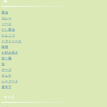
味
醤油
カレー
ソース
だし醤油
とんこつ
トマトソース
味噌
お好み焼き
担々麺
塩
チーズ
キムチ
シーフード
唐辛子
サイズ