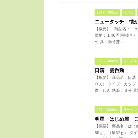
301～400kcal
うどん
ニュータッチ 懐
【概要】 商品名：ニュ
価格：１40円(税抜き）
め 具：肉そぼ ...
201～300kcal
ヌードル
日清 雲呑麺
【概要】 商品名：日清
０ｇ） タイプ：カップ
参、ねぎ 熱湯：３分 具材
201～300kcal
ラーメン
明星 はじめ屋 
【概要】 商品名：はじ
89ｇ、（麺57ｇ） タ