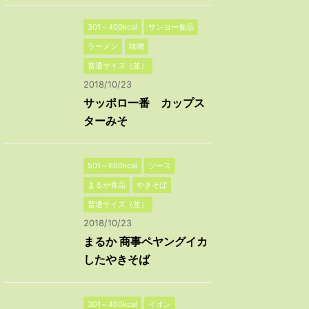
301～400kcal
サンヨー食品
ラーメン
味噌
普通サイズ（並）
2018/10/23
サッポロ一番 カップス
ターみそ
501～600kcal
ソース
まるか食品
やきそば
普通サイズ（並）
2018/10/23
まるか 商事ペヤングイカ
したやきそば
301～400kcal
イオン