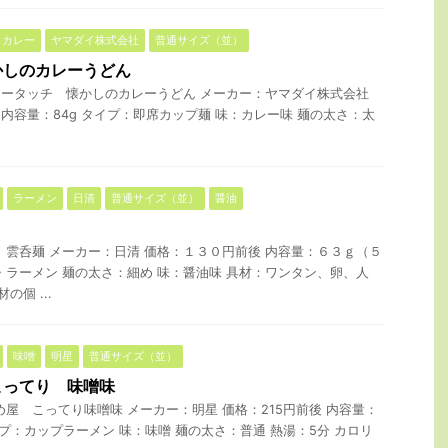
カレー
ヤマダイ株式会社
普通サイズ（並）
かしのカレーうどん
ータッチ 懐かしのカレーうどん メーカー：ヤマダイ株式会社
 内容量：84g タイプ：即席カップ麺 味：カレー味 麺の太さ：太
ラーメン
日清
普通サイズ（並）
醤油
 雲呑麺 メーカー：日清 価格：１３０円前後 内容量：６３ｇ（５
・ラーメン 麺の太さ：細め 味：醤油味 具材：ワンタン、卵、人
の個 ...
味噌
明星
普通サイズ（並）
こってり 味噌味
め屋 こってり味噌味 メーカー：明星 価格：215円前後 内容量：
イプ：カップラーメン 味：味噌 麺の太さ：普通 熱湯：5分 カロリ