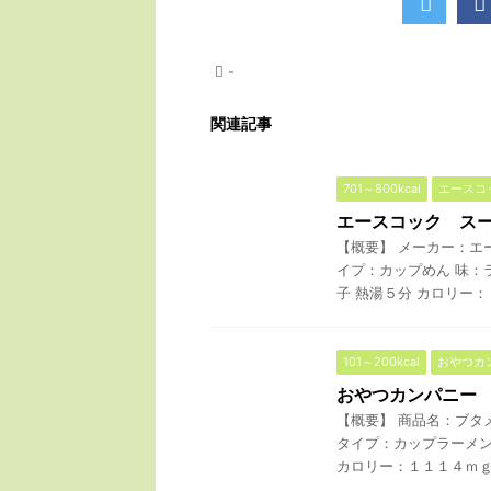
-
関連記事
701～800kcal
エースコ
エースコック ス
【概要】 メーカー：エ
イプ：カップめん 味：
子 熱湯５分 カロリー：７
101～200kcal
おやつカ
おやつカンパニー
【概要】 商品名：ブタ
タイプ：カップラーメン
カロリー：１１１４ｍｇ 