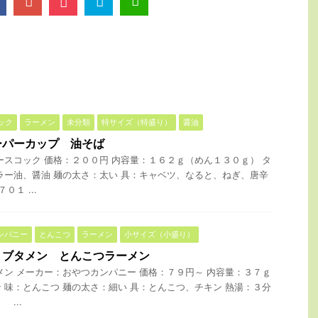
ック
ラーメン
未分類
特サイズ（特盛り）
醤油
ーパーカップ 油そば
ースコック 価格：２００円 内容量：１６２ｇ（めん１３０ｇ） タ
ラー油、醤油 麺の太さ：太い 具：キャベツ、なると、ねぎ、唐辛
０１ ...
ンパニー
とんこつ
ラーメン
小サイズ（小盛り）
 ブタメン とんこつラーメン
メン メーカー：おやつカンパニー 価格：７９円～ 内容量：３７ｇ
 味：とんこつ 麺の太さ：細い 具：とんこつ、チキン 熱湯：３分
...