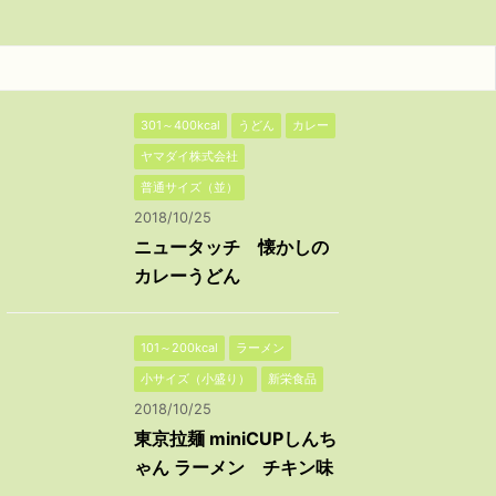
301～400kcal
うどん
カレー
ヤマダイ株式会社
普通サイズ（並）
2018/10/25
ニュータッチ 懐かしの
カレーうどん
101～200kcal
ラーメン
小サイズ（小盛り）
新栄食品
2018/10/25
東京拉麺 miniCUPしんち
ゃん ラーメン チキン味