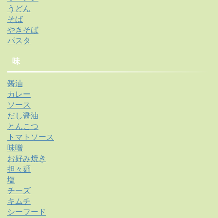
うどん
そば
やきそば
パスタ
味
醤油
カレー
ソース
だし醤油
とんこつ
トマトソース
味噌
お好み焼き
担々麺
塩
チーズ
キムチ
シーフード