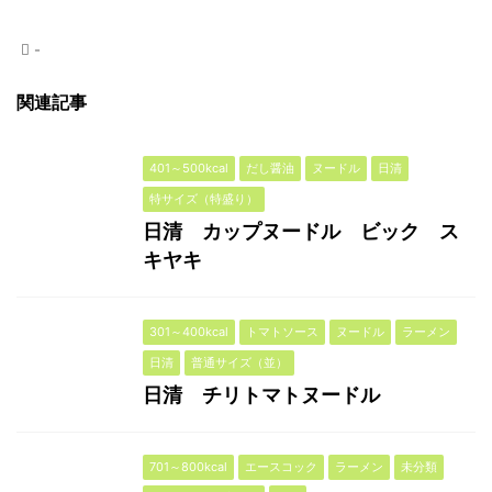
-
関連記事
401～500kcal
だし醤油
ヌードル
日清
特サイズ（特盛り）
日清 カップヌードル ビック ス
キヤキ
301～400kcal
トマトソース
ヌードル
ラーメン
日清
普通サイズ（並）
日清 チリトマトヌードル
701～800kcal
エースコック
ラーメン
未分類