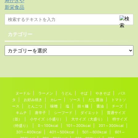
寿がきや
新栄食品
カテゴリー
ヌードル
ラーメン
うどん
そば
やきそば
パス
タ
お好み焼き
カレー
ソース
だし醤油
トマトソ
ース
とんこつ
味噌
塩
担々麺
醤油
チーズ
キムチ
唐辛子
シーフード
ダイエット
普通サイズ
（並）
小サイズ（小盛り）
大サイズ（大盛り）
特サイズ
（特盛り）
0～100kcal
101～200kcal
201～300kcal
301～400kcal
401～500kcal
501～600kcal
601～