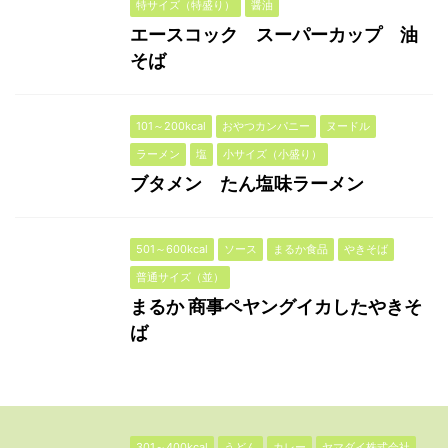
特サイズ（特盛り）
醤油
エースコック スーパーカップ 油
そば
101～200kcal
おやつカンパニー
ヌードル
ラーメン
塩
小サイズ（小盛り）
ブタメン たん塩味ラーメン
501～600kcal
ソース
まるか食品
やきそば
普通サイズ（並）
まるか 商事ペヤングイカしたやきそ
ば
301～400kcal
うどん
カレー
ヤマダイ株式会社