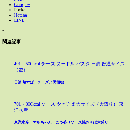
Google+
Pocket
Hatena
LINE
-
関連記事
401～500kcal
チーズ
ヌードル
パスタ
日清
普通サイズ
（並）
日清 焼すぱ チーズと黒胡椒
701～800kcal
ソース
やきそば
大サイズ（大盛り）
東
洋水産
東洋水産 マルちゃん ごつ盛りソース焼きそば大盛り