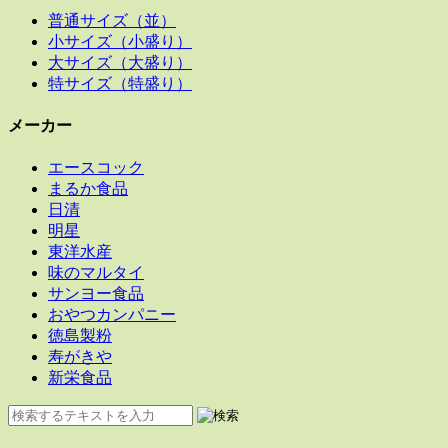
普通サイズ（並）
小サイズ（小盛り）
大サイズ（大盛り）
特サイズ（特盛り）
メーカー
エースコック
まるか食品
日清
明星
東洋水産
味のマルタイ
サンヨー食品
おやつカンパニー
徳島製粉
寿がきや
新栄食品