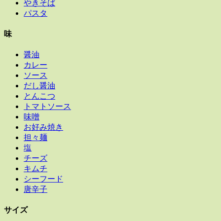
やきそば
パスタ
味
醤油
カレー
ソース
だし醤油
とんこつ
トマトソース
味噌
お好み焼き
担々麺
塩
チーズ
キムチ
シーフード
唐辛子
サイズ