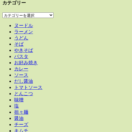
カテゴリー
カ
テ
ヌードル
ゴ
ラーメン
リ
うどん
ー
そば
やきそば
パスタ
お好み焼き
カレー
ソース
だし醤油
トマトソース
とんこつ
味噌
塩
担々麺
醤油
チーズ
キムチ