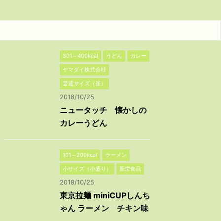
301～400kcal
うどん
カレー
ヤマダイ株式会社
普通サイズ（並）
2018/10/25
ニュータッチ 懐かしの
カレーうどん
101～200kcal
ラーメン
小サイズ（小盛り）
新栄食品
2018/10/25
東京拉麺 miniCUPしんち
ゃん ラーメン チキン味