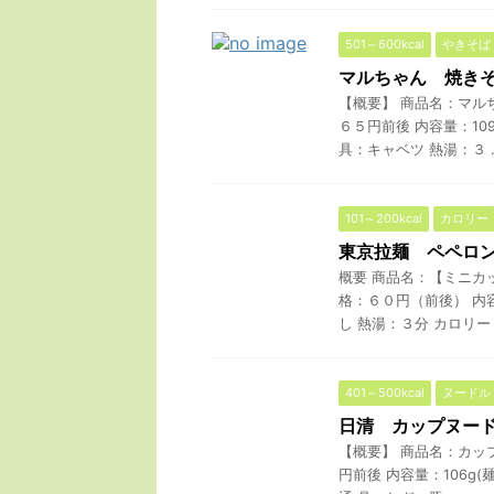
501～600kcal
やきそば
マルちゃん 焼き
【概要】 商品名：マル
６５円前後 内容量：10
具：キャベツ 熱湯：３ ..
101～200kcal
カロリー
東京拉麺 ペペロ
概要 商品名：【ミニカ
格：６０円（前後） 内容
し 熱湯：３分 カロリー： 
401～500kcal
ヌードル
日清 カップヌー
【概要】 商品名：カップ
円前後 内容量：106g