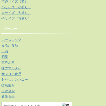
普通サイズ（並）
小サイズ（小盛り）
大サイズ（大盛り）
特サイズ（特盛り）
メーカー
エースコック
まるか食品
日清
明星
東洋水産
味のマルタイ
サンヨー食品
おやつカンパニー
徳島製粉
寿がきや
新栄食品