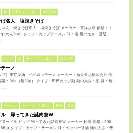
塩
普通サイズ（並）
東洋水産
そば名人 塩焼きそば
ちゃん 焼きそば名人 塩焼きそば メーカー：東洋水産 価格：１
9g (めん90g) タイプ：カップラーメン 味：塩 麺の太さ：普通
.
パスタ
塩
小サイズ（小盛り）
新栄食品
ンチーノ
ップ】東京拉麺 ペペロンチーノ メーカー：新栄食品株式会社 価
量：36g（麺30g） タイプ：即席カップ麺 麺の太さ：細 具：無
...
ラーメン
大サイズ（大盛り）
日清
醤油
ドル 帰ってきた謎肉祭W
ヌードル ビッグ 帰ってきた謎肉祭Ｗ メーカー:日清 価格：205
(麺85g) タイプ：カップ・ラーメン 味：ペッパー醤油 麺の太さ：普