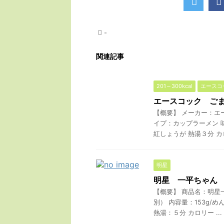
-
関連記事
201～300kcal
エースコ
エースコック ご
【概要】 メーカー：エ
イプ：カップラーメン 
紅しょうが 熱湯３分 カロ
明星
明星 一平ちゃん
【概要】 商品名：明星
別） 内容量：153g/
熱湯：５分 カロリー ...