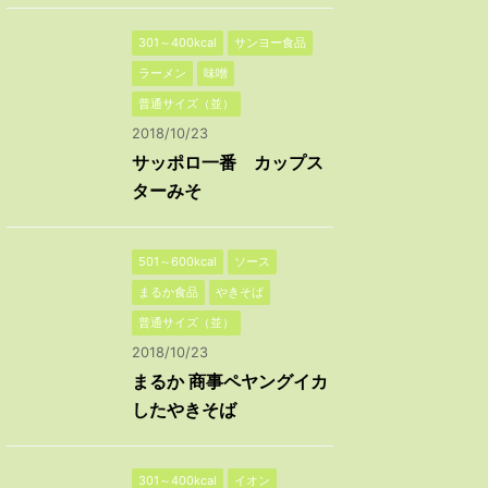
301～400kcal
サンヨー食品
ラーメン
味噌
普通サイズ（並）
2018/10/23
サッポロ一番 カップス
ターみそ
501～600kcal
ソース
まるか食品
やきそば
普通サイズ（並）
2018/10/23
まるか 商事ペヤングイカ
したやきそば
301～400kcal
イオン