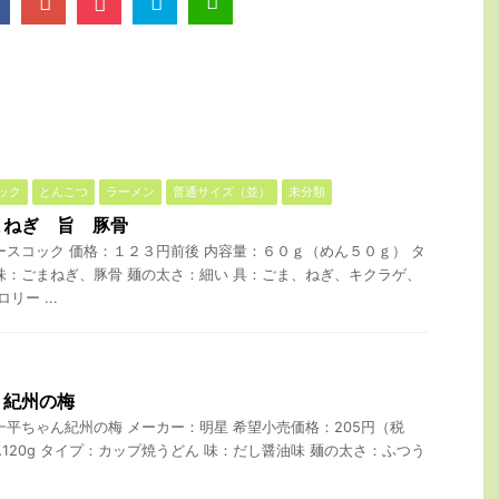
ック
とんこつ
ラーメン
普通サイズ（並）
未分類
まねぎ 旨 豚骨
ースコック 価格：１２３円前後 内容量：６０ｇ（めん５０ｇ） タ
味：ごまねぎ、豚骨 麺の太さ：細い 具：ごま、ねぎ、キクラゲ、
リー ...
 紀州の梅
一平ちゃん紀州の梅 メーカー：明星 希望小売価格：205円（税
めん120g タイプ：カップ焼うどん 味：だし醤油味 麺の太さ：ふつう