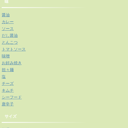
味
醤油
カレー
ソース
だし醤油
とんこつ
トマトソース
味噌
お好み焼き
担々麺
塩
チーズ
キムチ
シーフード
唐辛子
サイズ