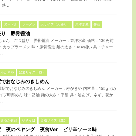
 ...
ヌードル
ラーメン
大サイズ（大盛り）
東洋水産
醤油
盛り 豚骨醤油
ちゃん ごつ盛り 豚骨醤油 メーカー：東洋水産 価格：136円前
タイプ：カップラーメン 味：豚骨醤油 麺の太さ：やや細い 具：チャー
.
寿がきや
普通サイズ（並）
駅でおなじみのきしめん
屋駅でおなじみのきしめん メーカー：寿がきや 内容量：155g（め
タイプ即席めん 味：醤油 麺の太さ：平細 具：油あげ、ネギ、花か
.
まるか食品
やきそば
普通サイズ（並）
 夜のペヤング 夜食Ver ピリ辛ソース味