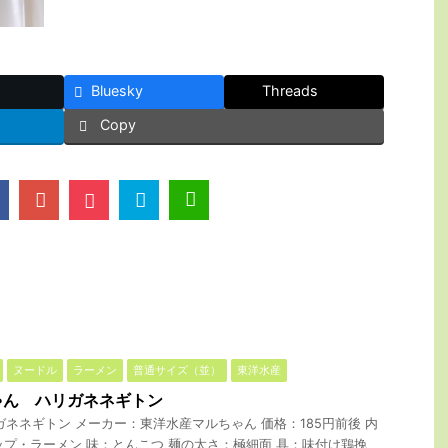
Bluesky
Threads
Copy
ヌードル
ラーメン
普通サイズ（並）
東洋水産
ゃん ハリガネネギトン
ガネネギトン メーカー：東洋水産マルちゃん 価格：185円前後 内
カップ・ラーメン 味：とんこつ 麺の太さ：極細面 具：味付け鶏挽