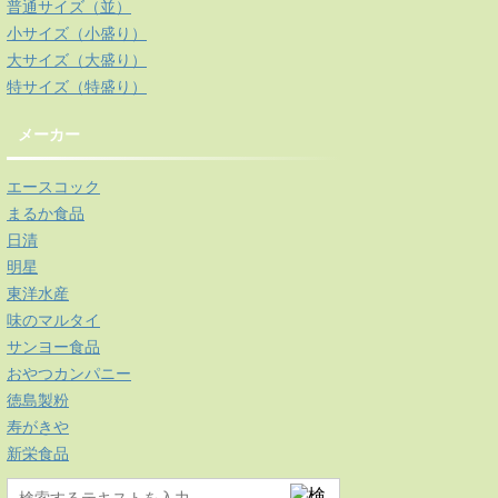
普通サイズ（並）
小サイズ（小盛り）
大サイズ（大盛り）
特サイズ（特盛り）
メーカー
エースコック
まるか食品
日清
明星
東洋水産
味のマルタイ
サンヨー食品
おやつカンパニー
徳島製粉
寿がきや
新栄食品