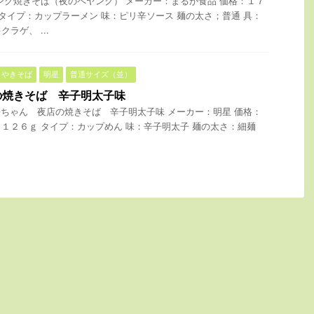
ング焼きそば（夜のペヤング） メーカー：まるか食品 価格：１７
 タイプ：カップラーメン 味：ピリ辛ソース 麺の太さ；普通 具：
ラゲ、 ...
やきそば
明星
普通サイズ（並）
の焼きそば 辛子明太子味
ちゃん 夜店の焼きそば 辛子明太子味 メーカー：明星 価格：
量：１２６ｇ タイプ：カップめん 味：辛子明太子 麺の太さ：細麺