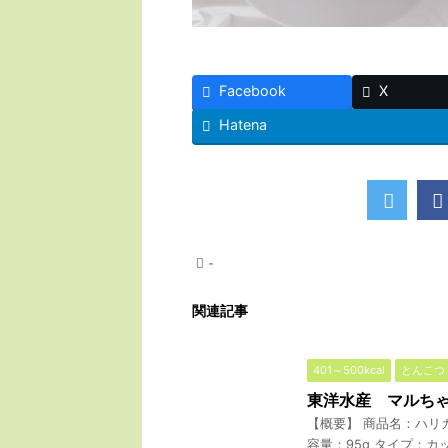
Facebook
X
Hatena
-
関連記事
401～500kcal
とんこつ
東洋水産 マルち
【概要】 商品名：ハリ
容量：95g タイプ：