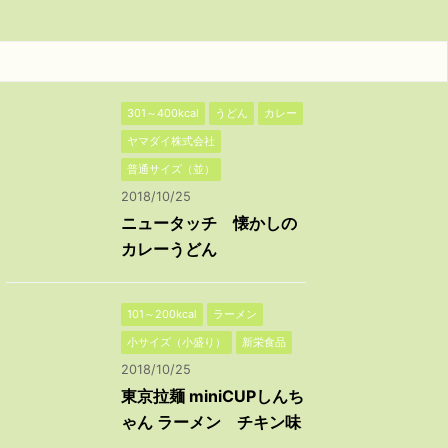
301～400kcal
うどん
カレー
ヤマダイ株式会社
普通サイズ（並）
2018/10/25
ニュータッチ 懐かしの
カレーうどん
101～200kcal
ラーメン
小サイズ（小盛り）
新栄食品
2018/10/25
東京拉麺 miniCUPしんち
ゃん ラーメン チキン味