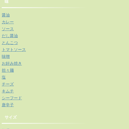
味
醤油
カレー
ソース
だし醤油
とんこつ
トマトソース
味噌
お好み焼き
担々麺
塩
チーズ
キムチ
シーフード
唐辛子
サイズ