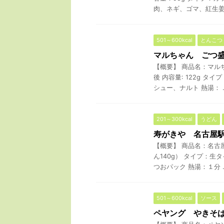
肉、ネギ、ゴマ、紅生姜 熱
501～600kcal
とんこつ
マルちゃん ごつ
【概要】 商品名：マル
後 内容量: 122g 
シュー、ナルト 熱湯： ..
201～300kcal
うどん
寿がきや 名古屋
【概要】 商品名：名古
ん140g） タイプ：生
つおパック 熱湯：１分 ..
501～600kcal
ソース
ペヤング やきそば