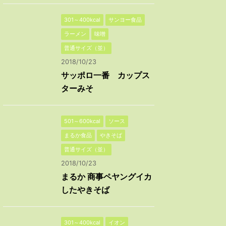
301～400kcal
サンヨー食品
ラーメン
味噌
普通サイズ（並）
2018/10/23
サッポロ一番 カップス
ターみそ
501～600kcal
ソース
まるか食品
やきそば
普通サイズ（並）
2018/10/23
まるか 商事ペヤングイカ
したやきそば
301～400kcal
イオン