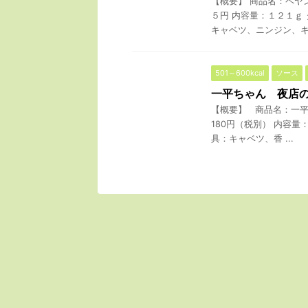
【概要】 商品名：ペヤ
５円 内容量：１２１ｇ
キャベツ、ニンジン、キク
501～600kcal
ソース
一平ちゃん 夜店
【概要】 商品名：一平
180円（税別） 内容
具：キャベツ、香 ...