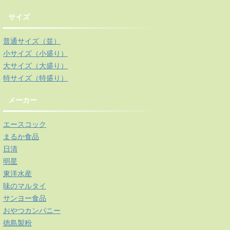
サイズ
普通サイズ（並）
小サイズ（小盛り）
大サイズ（大盛り）
特サイズ（特盛り）
メーカー
エースコック
まるか食品
日清
明星
東洋水産
味のマルタイ
サンヨー食品
おやつカンパニー
徳島製粉