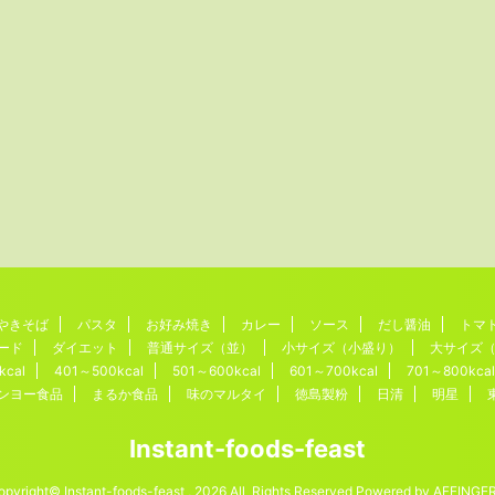
やきそば
パスタ
お好み焼き
カレー
ソース
だし醤油
トマ
ード
ダイエット
普通サイズ（並）
小サイズ（小盛り）
大サイズ
kcal
401～500kcal
501～600kcal
601～700kcal
701～800kcal
ンヨー食品
まるか食品
味のマルタイ
徳島製粉
日清
明星
Instant-foods-feast
opyright© Instant-foods-feast , 2026 All Rights Reserved Powered by
AFFINGE