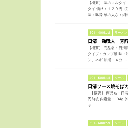
【概要】 味のマルタイ
タイ 価格：１２０円（
味：豚骨 麺の太さ：細麺 
301～400kcal
ラーメン
日清 麺職人 芳
【概要】 商品名：日清麺職
タイプ：カップ麺 味：
ン、ネギ 熱湯：４分 ...
401～500kcal
ソース
日清ソース焼そば
【概要】 商品名：日清
円前後 内容量：104g 
ャ ...
501～600kcal
ソース