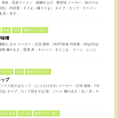
 博多 高菜ラーメン 細麺仕上げ 豚骨味 メーカー：味のマル
税別） 内容量：６２ｇ（麺５０ｇ） タイプ：カップ・ラーメン
具：辛子 ...
味噌
日清
普通サイズ（並）
醇味噌
人 みそ メーカー：日清 価格：180円前後 内容量：96g(65g)
味噌 麺の太さ：普通 具：キャベツ、すりごま、コーン、ニンジ
やきそば
日清
普通サイズ（並）
カップ
ソース焼そばカップ (ふりかけ付き) メーカー：日清 価格：116
(90g) タイプ：カップ焼きそば 味：ソース 麺の太さ：太い 具：キ
まるか食品
やきそば
普通サイズ（並）