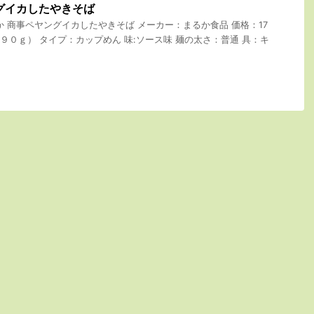
グイカしたやきそば
か 商事ペヤングイカしたやきそば メーカー：まるか食品 価格：17
めん９０ｇ） タイプ：カップめん 味:ソース味 麺の太さ：普通 具：キ