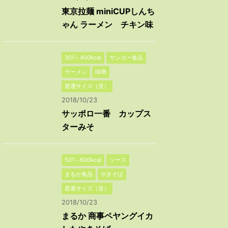
東京拉麺 miniCUPしんち
ゃん ラーメン チキン味
301～400kcal
サンヨー食品
ラーメン
味噌
普通サイズ（並）
2018/10/23
サッポロ一番 カップス
ターみそ
501～600kcal
ソース
まるか食品
やきそば
普通サイズ（並）
2018/10/23
まるか 商事ペヤングイカ