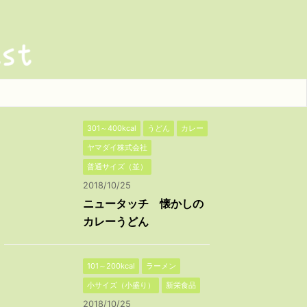
301～400kcal
うどん
カレー
ヤマダイ株式会社
普通サイズ（並）
2018/10/25
ニュータッチ 懐かしの
カレーうどん
101～200kcal
ラーメン
小サイズ（小盛り）
新栄食品
2018/10/25