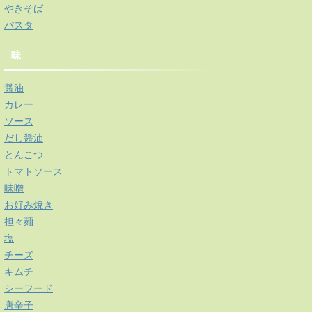
やきそば
パスタ
味
醤油
カレー
ソース
だし醤油
とんこつ
トマトソース
味噌
お好み焼き
担々麺
塩
チーズ
キムチ
シーフード
唐辛子