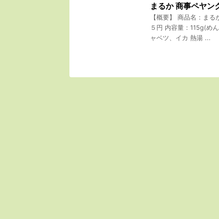
まるか 商事ペヤン
【概要】 商品名：まる
５円 内容量：115g(
ャベツ、イカ 熱湯 ...