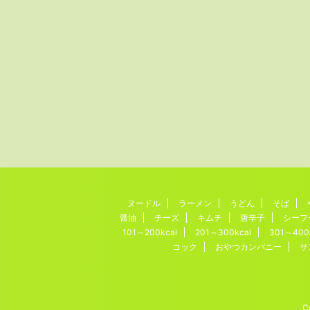
ヌードル
ラーメン
うどん
そば
醤油
チーズ
キムチ
唐辛子
シーフ
101～200kcal
201～300kcal
301～400
コック
おやつカンパニー
サ
C