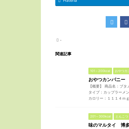
Hatena
-
関連記事
101～200kcal
おやつカ
おやつカンパニー
【概要】 商品名：ブタ
タイプ：カップラーメン
カロリー：１１１４ｍｇ 
201～300kcal
とんこつ
味のマルタイ 博