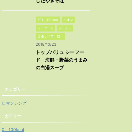
したやきそば
301～400kcal
イオン
シーフード
ラーメン
普通サイズ（並）
2018/10/23
トップバリュ シーフー
ド 海鮮・野菜のうまみ
の白湯スープ
カテゴリー
ロマンシング
カロリー
0～100kcal