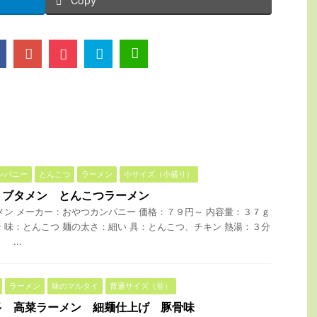
Copy
ンパニー
とんこつ
ラーメン
小サイズ（小盛り）
 ブタメン とんこつラーメン
メン メーカー：おやつカンパニー 価格：７９円～ 内容量：３７ｇ
 味：とんこつ 麺の太さ：細い 具：とんこつ、チキン 熱湯：３分
...
ラーメン
味のマルタイ
普通サイズ（並）
多 高菜ラーメン 細麺仕上げ 豚骨味