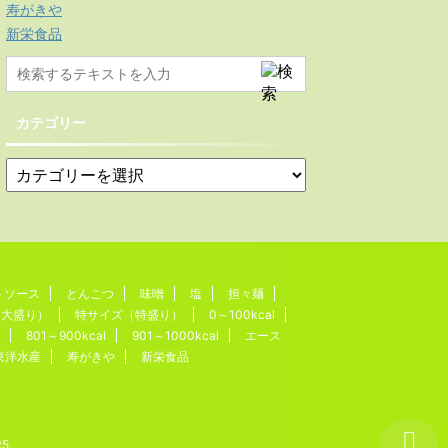
寿がきや
新栄食品
カテゴリー
トソース
とんこつ
味噌
塩
担々麺
（大盛り）
特サイズ（特盛り）
0～100kcal
801～900kcal
901～1000kcal
エース
東洋水産
寿がきや
新栄食品
R5
.