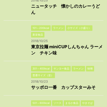
2018/10/25
ニュータッチ 懐かしのカレーうど
ん
101～200kcal
ラーメン
小サイズ（小盛り）
新栄食品
2018/10/25
東京拉麺 miniCUPしんちゃん ラーメ
ン チキン味
301～400kcal
サンヨー食品
ラーメン
味噌
普通サイズ（並）
2018/10/23
サッポロ一番 カップスターみそ
501～600kcal
ソース
まるか食品
やきそば