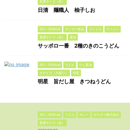
普通サイズ（並）
日清 麺職人 柚子しお
201～300kcal
サンヨー食品
ヌードル
ラーメン
普通サイズ（並）
醤油
サッポロ一番 2種のきのこうどん
401～500kcal
うどん
だし醤油
大サイズ（大盛り）
明星
明星 旨だし屋 きつねうどん
301～400kcal
うどん
カレー
ヤマダイ株式会社
普通サイズ（並）