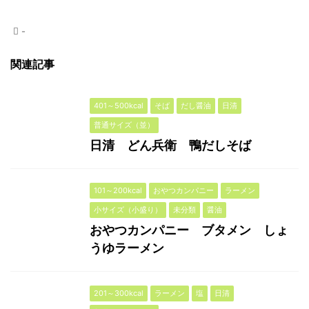
-
関連記事
401～500kcal
そば
だし醤油
日清
普通サイズ（並）
日清 どん兵衛 鴨だしそば
101～200kcal
おやつカンパニー
ラーメン
小サイズ（小盛り）
未分類
醤油
おやつカンパニー ブタメン しょ
うゆラーメン
201～300kcal
ラーメン
塩
日清