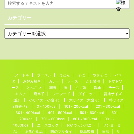
カテゴリー
ヌードル
ラーメン
うどん
そば
やきそば
パス
タ
お好み焼き
カレー
ソース
だし醤油
トマトソ
ース
とんこつ
味噌
塩
担々麺
醤油
チーズ
キムチ
唐辛子
シーフード
ダイエット
普通サイズ
（並）
小サイズ（小盛り）
大サイズ（大盛り）
特サイズ
（特盛り）
0～100kcal
101～200kcal
201～300kcal
301～400kcal
401～500kcal
501～600kcal
601～
700kcal
701～800kcal
801～900kcal
901～
1000kcal
エースコック
おやつカンパニー
サンヨー食
品
まるか食品
味のマルタイ
徳島製粉
日清
明