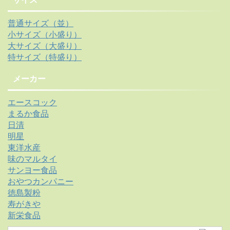
普通サイズ（並）
小サイズ（小盛り）
大サイズ（大盛り）
特サイズ（特盛り）
メーカー
エースコック
まるか食品
日清
明星
東洋水産
味のマルタイ
サンヨー食品
おやつカンパニー
徳島製粉
寿がきや
新栄食品