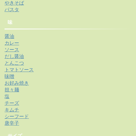
やきそば
パスタ
味
醤油
カレー
ソース
だし醤油
とんこつ
トマトソース
味噌
お好み焼き
担々麺
塩
チーズ
キムチ
シーフード
唐辛子
サイズ