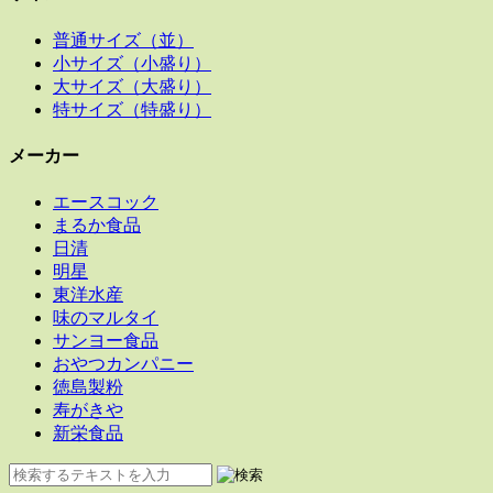
普通サイズ（並）
小サイズ（小盛り）
大サイズ（大盛り）
特サイズ（特盛り）
メーカー
エースコック
まるか食品
日清
明星
東洋水産
味のマルタイ
サンヨー食品
おやつカンパニー
徳島製粉
寿がきや
新栄食品