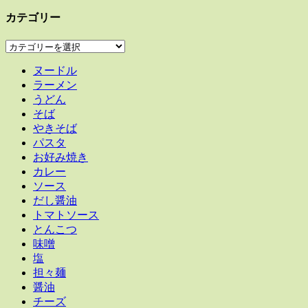
カテゴリー
カ
テ
ヌードル
ゴ
ラーメン
リ
うどん
ー
そば
やきそば
パスタ
お好み焼き
カレー
ソース
だし醤油
トマトソース
とんこつ
味噌
塩
担々麺
醤油
チーズ