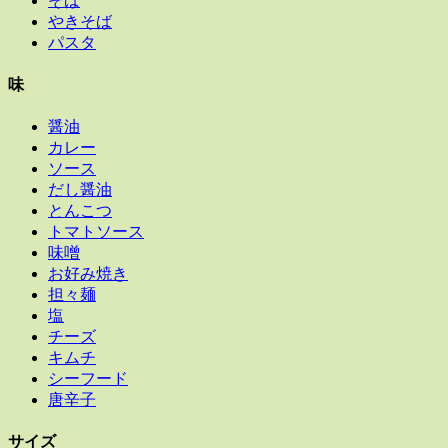
そば
やきそば
パスタ
味
醤油
カレー
ソース
だし醤油
とんこつ
トマトソース
味噌
お好み焼き
担々麺
塩
チーズ
キムチ
シーフード
唐辛子
サイズ