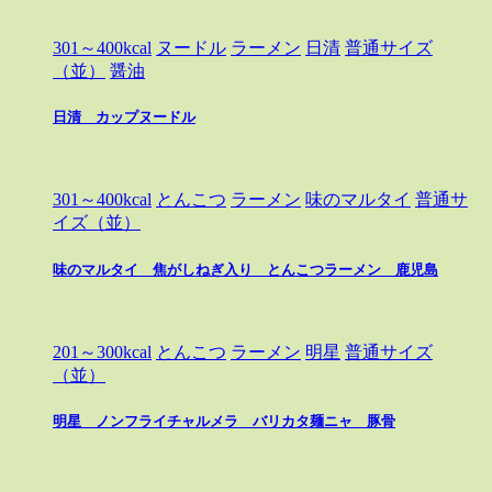
301～400kcal
ヌードル
ラーメン
日清
普通サイズ
（並）
醤油
日清 カップヌードル
301～400kcal
とんこつ
ラーメン
味のマルタイ
普通サ
イズ（並）
味のマルタイ 焦がしねぎ入り とんこつラーメン 鹿児島
201～300kcal
とんこつ
ラーメン
明星
普通サイズ
（並）
明星 ノンフライチャルメラ バリカタ麺ニャ 豚骨