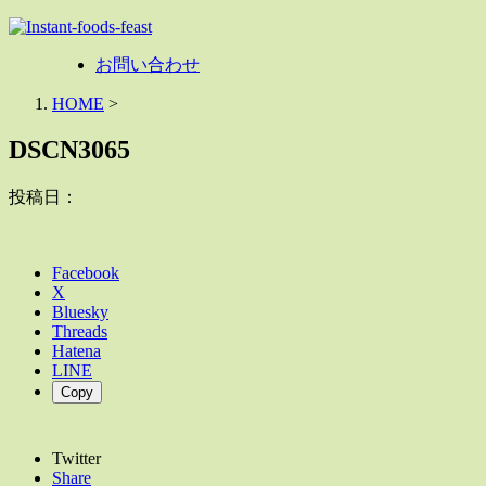
お問い合わせ
HOME
>
DSCN3065
投稿日：
Facebook
X
Bluesky
Threads
Hatena
LINE
Copy
Twitter
Share