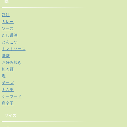
味
醤油
カレー
ソース
だし醤油
とんこつ
トマトソース
味噌
お好み焼き
担々麺
塩
チーズ
キムチ
シーフード
唐辛子
サイズ