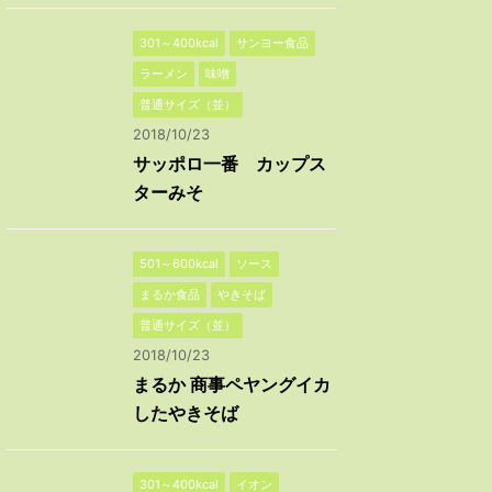
301～400kcal
サンヨー食品
ラーメン
味噌
普通サイズ（並）
2018/10/23
サッポロ一番 カップス
ターみそ
501～600kcal
ソース
まるか食品
やきそば
普通サイズ（並）
2018/10/23
まるか 商事ペヤングイカ
したやきそば
301～400kcal
イオン