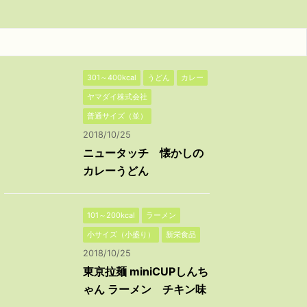
301～400kcal
うどん
カレー
ヤマダイ株式会社
普通サイズ（並）
2018/10/25
ニュータッチ 懐かしの
カレーうどん
101～200kcal
ラーメン
小サイズ（小盛り）
新栄食品
2018/10/25
東京拉麺 miniCUPしんち
ゃん ラーメン チキン味