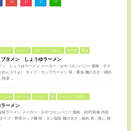
ンパニー
ラーメン
小サイズ（小盛り）
未分類
醤油
 ブタメン しょうゆラーメン
メン しょうゆラーメン メーカー：おやつカンパニー 価格：６０
（めん３０ｇ） タイプ：カップラーメン 味：醤油 麺の太さ：細め
湯 ...
ンパニー
ヌードル
ラーメン
塩
小サイズ（小盛り）
味ラーメン
塩味ラーメン メーカー：おやつカンパニー 価格：60円前後 内容
 タイプ：即席カップ麺 味：タン塩味 麺の太さ：細め 具：無し 熱
.