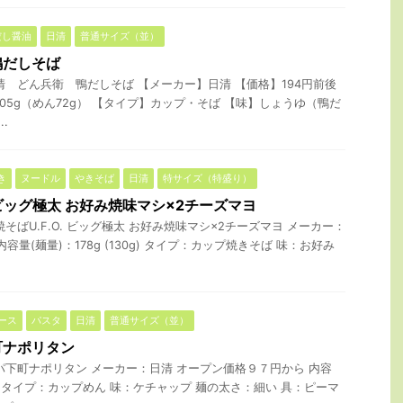
だし醤油
日清
普通サイズ（並）
鴨だしそば
清 どん兵衛 鴨だしそば 【メーカー】日清 【価格】194円前後
05g（めん72g） 【タイプ】カップ・そば 【味】しょうゆ（鴨だ
.
き
ヌードル
やきそば
日清
特サイズ（特盛り）
. ビッグ極太 お好み焼味マシ×2チーズマヨ
そばU.F.O. ビッグ極太 お好み焼味マシ×2チーズマヨ メーカー：
内容量(麺量)：178g (130g) タイプ：カップ焼きそば 味：お好み
ース
パスタ
日清
普通サイズ（並）
町ナポリタン
パ下町ナポリタン メーカー：日清 オープン価格９７円から 内容
5g タイプ：カップめん 味：ケチャップ 麺の太さ：細い 具：ピーマ