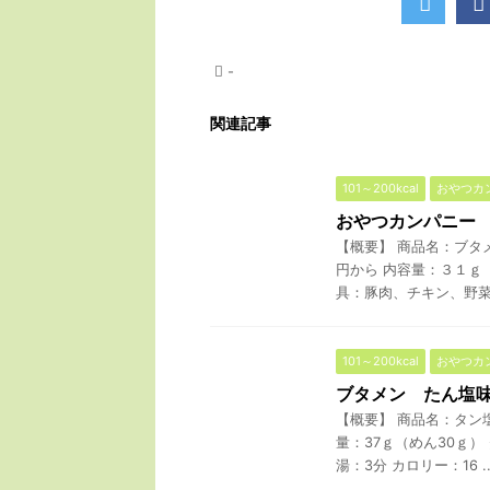
-
関連記事
101～200kcal
おやつカ
おやつカンパニー
【概要】 商品名：ブタ
円から 内容量：３１ｇ
具：豚肉、チキン、野菜 熱
101～200kcal
おやつカ
ブタメン たん塩
【概要】 商品名：タン
量：37ｇ（めん30ｇ）
湯：3分 カロリー：16 ..