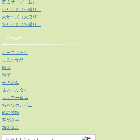
普通サイズ（並）
小サイズ（小盛り）
大サイズ（大盛り）
特サイズ（特盛り）
メーカー
エースコック
まるか食品
日清
明星
東洋水産
味のマルタイ
サンヨー食品
おやつカンパニー
徳島製粉
寿がきや
新栄食品