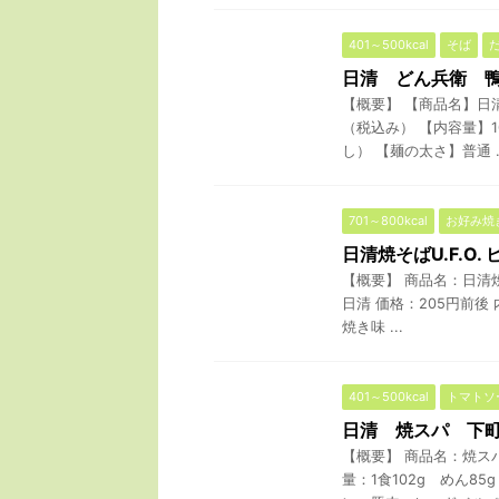
401～500kcal
そば
日清 どん兵衛 
【概要】 【商品名】日
（税込み） 【内容量】1
し） 【麺の太さ】普通 ..
701～800kcal
お好み焼
日清焼そばU.F.O
【概要】 商品名：日清焼
日清 価格：205円前後 
焼き味 ...
401～500kcal
トマトソ
日清 焼スパ 下
【概要】 商品名：焼ス
量：1食102g めん8