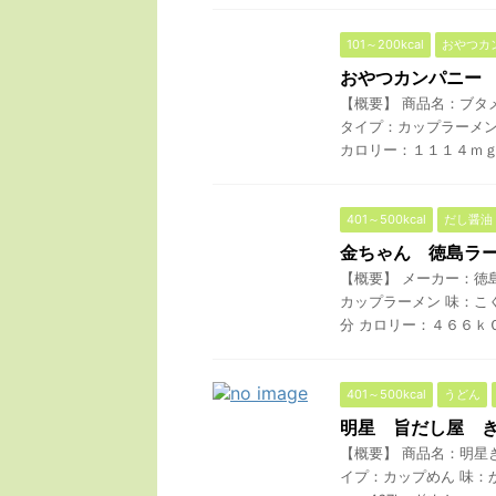
101～200kcal
おやつカ
おやつカンパニー
【概要】 商品名：ブタ
タイプ：カップラーメン
カロリー：１１１４ｍｇ 
401～500kcal
だし醤油
金ちゃん 徳島ラ
【概要】 メーカー：徳
カップラーメン 味：こ
分 カロリー：４６６ｋＣａ
401～500kcal
うどん
明星 旨だし屋 
【概要】 商品名：明星
イプ：カップめん 味：