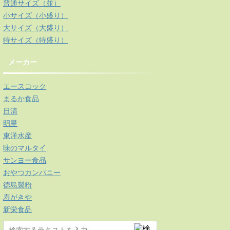
普通サイズ（並）
小サイズ（小盛り）
大サイズ（大盛り）
特サイズ（特盛り）
メーカー
エースコック
まるか食品
日清
明星
東洋水産
味のマルタイ
サンヨー食品
おやつカンパニー
徳島製粉
寿がきや
新栄食品