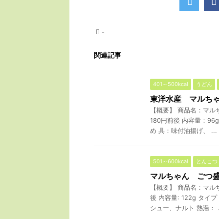
-
関連記事
401～500kcal
うどん
東洋水産 マルち
【概要】 商品名：マル
180円前後 内容量：96
め 具：味付油揚げ、 ...
501～600kcal
とんこつ
マルちゃん ごつ
【概要】 商品名：マル
後 内容量: 122g 
シュー、ナルト 熱湯： ..