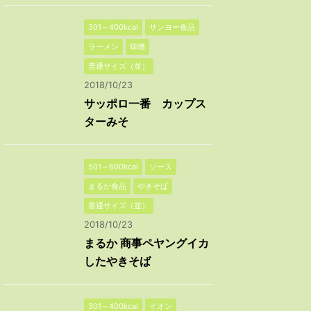
301～400kcal
サンヨー食品
ラーメン
味噌
普通サイズ（並）
2018/10/23
サッポロ一番 カップス
ターみそ
501～600kcal
ソース
まるか食品
やきそば
普通サイズ（並）
2018/10/23
まるか 商事ペヤングイカ
したやきそば
301～400kcal
イオン