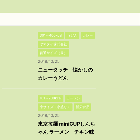
301～400kcal
うどん
カレー
ヤマダイ株式会社
普通サイズ（並）
2018/10/25
ニュータッチ 懐かしの
カレーうどん
101～200kcal
ラーメン
小サイズ（小盛り）
新栄食品
2018/10/25
東京拉麺 miniCUPしんち
ゃん ラーメン チキン味