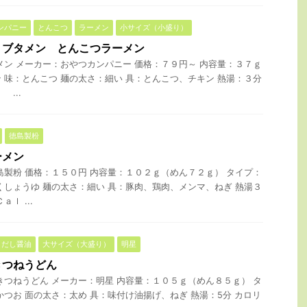
ンパニー
とんこつ
ラーメン
小サイズ（小盛り）
 ブタメン とんこつラーメン
メン メーカー：おやつカンパニー 価格：７９円～ 内容量：３７ｇ
 味：とんこつ 麺の太さ：細い 具：とんこつ、チキン 熱湯：３分
...
徳島製粉
ーメン
島製粉 価格：１５０円 内容量：１０２ｇ（めん７２ｇ） タイプ：
くしょうゆ 麺の太さ：細い 具：豚肉、鶏肉、メンマ、ねぎ 熱湯３
ｌ ...
だし醤油
大サイズ（大盛り）
明星
きつねうどん
きつねうどん メーカー：明星 内容量：１０５ｇ（めん８５ｇ） タ
かつお 面の太さ：太め 具：味付け油揚げ、ねぎ 熱湯：5分 カロリ