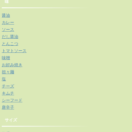
味
醤油
カレー
ソース
だし醤油
とんこつ
トマトソース
味噌
お好み焼き
担々麺
塩
チーズ
キムチ
シーフード
唐辛子
サイズ