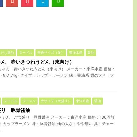
だし醤油
ヌードル
普通サイズ（並）
東洋水産
醤油
ゃん 赤いきつねうどん（東向け）
ちゃん 赤いきつねうどん（東向け） メーカー：東洋水産 価格：
g (めん74g) タイプ：カップ・ラーメン 味：醤油系 麺の太さ：太
ヌードル
ラーメン
大サイズ（大盛り）
東洋水産
醤油
盛り 豚骨醤油
ちゃん ごつ盛り 豚骨醤油 メーカー：東洋水産 価格：136円前
タイプ：カップラーメン 味：豚骨醤油 麺の太さ：やや細い 具：チャー
.