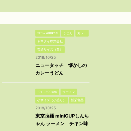
301～400kcal
うどん
カレー
ヤマダイ株式会社
普通サイズ（並）
2018/10/25
ニュータッチ 懐かしの
カレーうどん
101～200kcal
ラーメン
小サイズ（小盛り）
新栄食品
2018/10/25
東京拉麺 miniCUPしんち
ゃん ラーメン チキン味