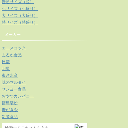
普通サイズ（並）
小サイズ（小盛り）
大サイズ（大盛り）
特サイズ（特盛り）
メーカー
エースコック
まるか食品
日清
明星
東洋水産
味のマルタイ
サンヨー食品
おやつカンパニー
徳島製粉
寿がきや
新栄食品