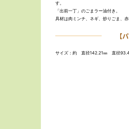
す。
「出前一丁」のごまラー油付き。
具材は肉ミンチ、ネギ、炒りごま、赤
【パ
サイズ：約 直径142.21㎜ 直径93.4