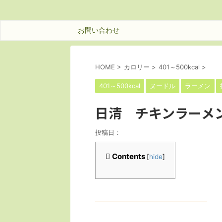
お問い合わせ
HOME
>
カロリー
>
401～500kcal
>
401～500kcal
ヌードル
ラーメン
日清 チキンラーメ
投稿日：
Contents
[
hide
]