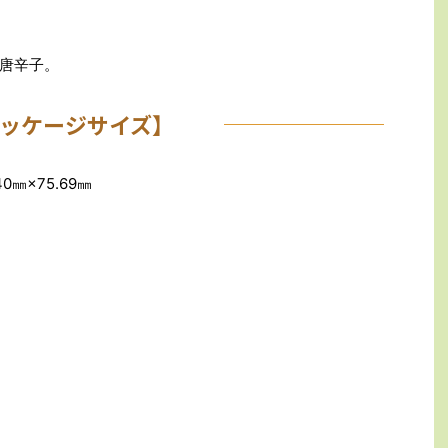
唐辛子。
ッケージサイズ】
0㎜×75.69㎜