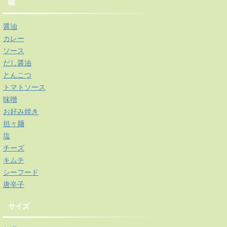
味
醤油
カレー
ソース
だし醤油
とんこつ
トマトソース
味噌
お好み焼き
担々麺
塩
チーズ
キムチ
シーフード
唐辛子
サイズ