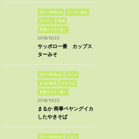
301～400kcal
サンヨー食品
ラーメン
味噌
普通サイズ（並）
2018/10/23
サッポロ一番 カップス
ターみそ
501～600kcal
ソース
まるか食品
やきそば
普通サイズ（並）
2018/10/23
まるか 商事ペヤングイカ
したやきそば
301～400kcal
イオン