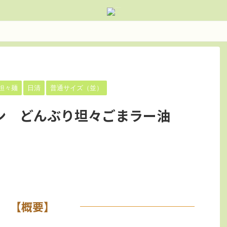
担々麺
日清
普通サイズ（並）
ン どんぶり坦々ごまラー油
【概要】