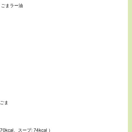
々ごまラー油
ごま
kcal、スープ: 74kcal ）