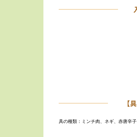
【具
具の種類：ミンチ肉、ネギ、赤唐辛子