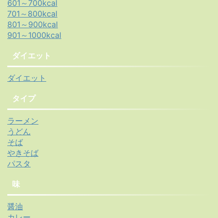
601～700kcal
701～800kcal
801～900kcal
901～1000kcal
ダイエット
ダイエット
タイプ
ラーメン
うどん
そば
やきそば
パスタ
味
醤油
カレー