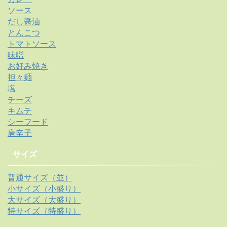
ソース
だし醤油
とんこつ
トマトソース
味噌
お好み焼き
担々麺
塩
チーズ
キムチ
シーフード
唐辛子
サイズ
普通サイズ（並）
小サイズ（小盛り）
大サイズ（大盛り）
特サイズ（特盛り）