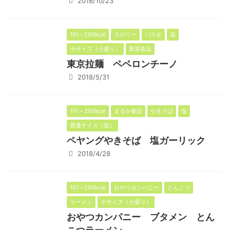
2018/10/23
101～200kcal
カロリー
パスタ
塩
小サイズ（小盛り）
新栄食品
東京拉麺 ペペロンチーノ
2018/5/31
101～200kcal
まるか食品
やきそば
塩
普通サイズ（並）
ペヤングやきそば 塩ガーリック
2018/4/28
101～200kcal
おやつカンパニー
とんこつ
ラーメン
小サイズ（小盛り）
おやつカンパニー ブタメン とん