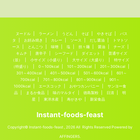
ヌードル
ラーメン
うどん
そば
やきそば
パス
タ
お好み焼き
カレー
ソース
だし醤油
トマトソ
ース
とんこつ
味噌
塩
担々麺
醤油
チーズ
キムチ
唐辛子
シーフード
ダイエット
普通サイズ
（並）
小サイズ（小盛り）
大サイズ（大盛り）
特サイズ
（特盛り）
0～100kcal
101～200kcal
201～300kcal
301～400kcal
401～500kcal
501～600kcal
601～
700kcal
701～800kcal
801～900kcal
901～
1000kcal
エースコック
おやつカンパニー
サンヨー食
品
まるか食品
味のマルタイ
徳島製粉
日清
明
星
東洋水産
寿がきや
新栄食品
Instant-foods-feast
Copyright© Instant-foods-feast , 2026 All Rights Reserved Powered by
AFFINGER5
.