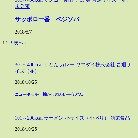
未分類
サッポロ一番 ベジソバ
2018/5/7
1
2
3
次へ »
301～400kcal
うどん
カレー
ヤマダイ株式会社
普通サ
イズ（並）
2018/10/25
ニュータッチ 懐かしのカレーうどん
101～200kcal
ラーメン
小サイズ（小盛り）
新栄食品
2018/10/25