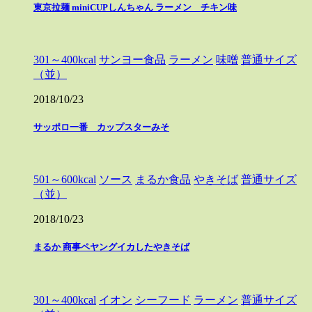
東京拉麺 miniCUPしんちゃん ラーメン チキン味
301～400kcal
サンヨー食品
ラーメン
味噌
普通サイズ
（並）
2018/10/23
サッポロ一番 カップスターみそ
501～600kcal
ソース
まるか食品
やきそば
普通サイズ
（並）
2018/10/23
まるか 商事ペヤングイカしたやきそば
301～400kcal
イオン
シーフード
ラーメン
普通サイズ