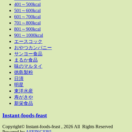
401～500kcal
501～600kcal
601～700kcal
701～800kcal
801～900kcal
901～1000kcal
エースコック
おやつカンパニー
サンヨー食品
まるか食品
味のマルタイ
徳島製粉
日清
明星
東洋水産
寿がきや
新栄食品
Instant-foods-feast
Copyright© Instant-foods-feast , 2026 All Rights Reserved
Powered by
AFFINGER5
.