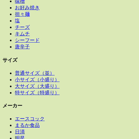
味噌
お好み焼き
担々麺
塩
チーズ
キムチ
シーフード
唐辛子
サイズ
普通サイズ（並）
小サイズ（小盛り）
大サイズ（大盛り）
特サイズ（特盛り）
メーカー
エースコック
まるか食品
日清
明星