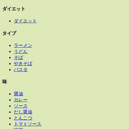
ダイエット
ダイエット
タイプ
ラーメン
うどん
そば
やきそば
パスタ
味
醤油
カレー
ソース
だし醤油
とんこつ
トマトソース