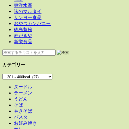
東洋水産
味のマルタイ
サンヨー食品
おやつカンパニー
徳島製粉
寿がきや
新栄食品
カテゴリー
カ
テ
ヌードル
ゴ
ラーメン
リ
うどん
ー
そば
やきそば
パスタ
お好み焼き