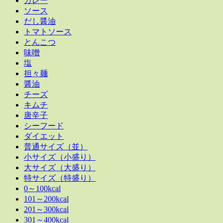
カレー
ソース
だし醤油
トマトソース
とんこつ
味噌
塩
担々麺
醤油
チーズ
キムチ
唐辛子
シーフード
ダイエット
普通サイズ（並）
小サイズ（小盛り）
大サイズ（大盛り）
特サイズ（特盛り）
0～100kcal
101～200kcal
201～300kcal
301～400kcal