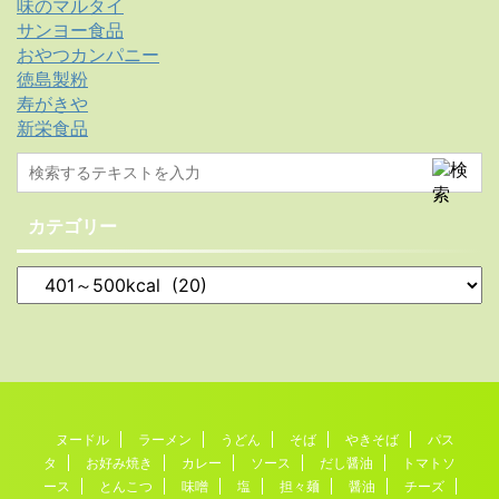
味のマルタイ
サンヨー食品
おやつカンパニー
徳島製粉
寿がきや
新栄食品
カテゴリー
ヌードル
ラーメン
うどん
そば
やきそば
パス
タ
お好み焼き
カレー
ソース
だし醤油
トマトソ
ース
とんこつ
味噌
塩
担々麺
醤油
チーズ