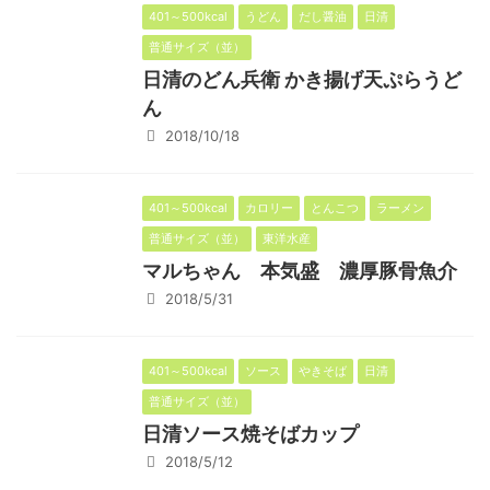
401～500kcal
うどん
だし醤油
日清
普通サイズ（並）
日清のどん兵衛 かき揚げ天ぷらうど
ん
2018/10/18
401～500kcal
カロリー
とんこつ
ラーメン
普通サイズ（並）
東洋水産
マルちゃん 本気盛 濃厚豚骨魚介
2018/5/31
401～500kcal
ソース
やきそば
日清
普通サイズ（並）
日清ソース焼そばカップ
2018/5/12