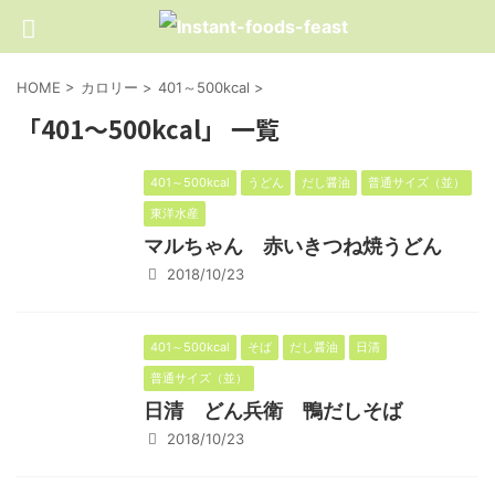
HOME
>
カロリー
>
401～500kcal
>
「401～500kcal」 一覧
401～500kcal
うどん
だし醤油
普通サイズ（並）
東洋水産
マルちゃん 赤いきつね焼うどん
2018/10/23
401～500kcal
そば
だし醤油
日清
普通サイズ（並）
日清 どん兵衛 鴨だしそば
2018/10/23