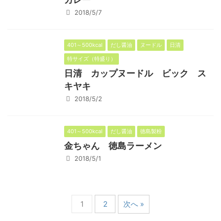
2018/5/7
401～500kcal
だし醤油
ヌードル
日清
特サイズ（特盛り）
日清 カップヌードル ビック ス
キヤキ
2018/5/2
401～500kcal
だし醤油
徳島製粉
金ちゃん 徳島ラーメン
2018/5/1
1
2
次へ »