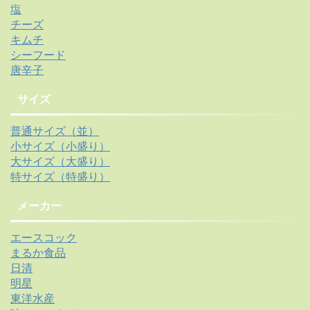
塩
チーズ
キムチ
シーフード
唐辛子
サイズ
普通サイズ（並）
小サイズ（小盛り）
大サイズ（大盛り）
特サイズ（特盛り）
メーカー
エースコック
まるか食品
日清
明星
東洋水産