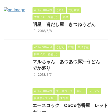
401～500kcal
うどん
だし醤油
大サイズ（大盛り）
明星
明星 旨だし屋 きつねうどん
2018/5/8
401～500kcal
うどん
味噌
東洋水産
特サイズ（特盛り）
マルちゃん あつあつ豚汁うどん
でか盛り
2018/5/7
401～500kcal
エースコック
カレー
ラーメン
普通サイズ（並）
未分類
エースコック CoCo壱番屋 レッド
カレー