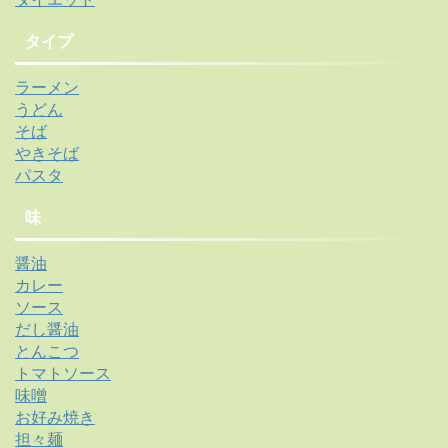
タイプ
ラーメン
うどん
そば
やきそば
パスタ
味
醤油
カレー
ソース
だし醤油
とんこつ
トマトソース
味噌
お好み焼き
担々麺