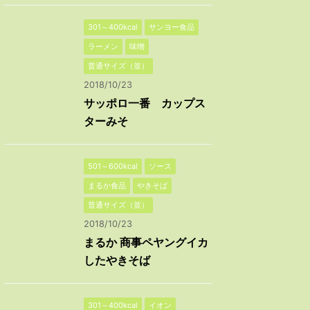
301～400kcal
サンヨー食品
ラーメン
味噌
普通サイズ（並）
2018/10/23
サッポロ一番 カップス
ターみそ
501～600kcal
ソース
まるか食品
やきそば
普通サイズ（並）
2018/10/23
まるか 商事ペヤングイカ
したやきそば
301～400kcal
イオン