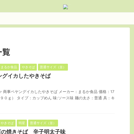
一覧
まるか食品
やきそば
普通サイズ（並）
ングイカしたやきそば
か 商事ペヤングイカしたやきそば メーカー：まるか食品 価格：17
めん９０ｇ） タイプ：カップめん 味:ソース味 麺の太さ：普通 具：キ
やきそば
明星
普通サイズ（並）
店の焼きそば 辛子明太子味