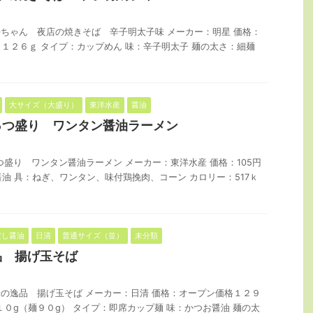
ちゃん 夜店の焼きそば 辛子明太子味 メーカー：明星 価格：
量：１２６ｇ タイプ：カップめん 味：辛子明太子 麺の太さ：細麺
大サイズ（大盛り）
東洋水産
醤油
っつ盛り ワンタン醤油ラーメン
つ盛り ワンタン醤油ラーメン メーカー：東洋水産 価格：105円
：醤油 具：ねぎ、ワンタン、味付鶏挽肉、コーン カロリー：517ｋ
だし醤油
日清
普通サイズ（並）
未分類
品 揚げ玉そば
の逸品 揚げ玉そば メーカー：日清 価格：オープン価格１２９
１０g（麺９０g） タイプ：即席カップ麺 味：かつお醤油 麺の太