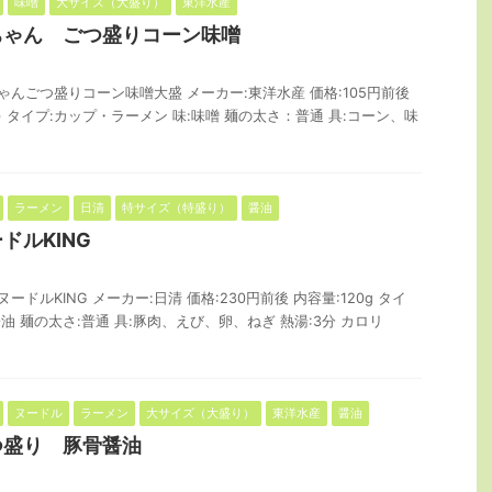
味噌
大サイズ（大盛り）
東洋水産
ちゃん ごつ盛りコーン味噌
ゃんごつ盛りコーン味噌大盛 メーカー:東洋水産 価格:105円前後
ｇ) タイプ:カップ・ラーメン 味:味噌 麺の太さ：普通 具:コーン、味
ラーメン
日清
特サイズ（特盛り）
醤油
ドルKING
ードルKING メーカー:日清 価格:230円前後 内容量:120g タイ
醤油 麺の太さ:普通 具:豚肉、えび、卵、ねぎ 熱湯:3分 カロリ
ヌードル
ラーメン
大サイズ（大盛り）
東洋水産
醤油
つ盛り 豚骨醤油