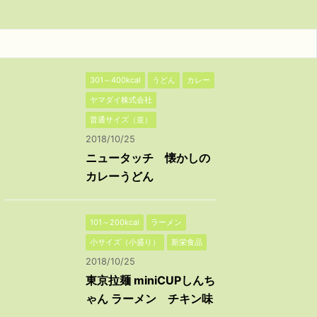
301～400kcal
うどん
カレー
ヤマダイ株式会社
普通サイズ（並）
2018/10/25
ニュータッチ 懐かしの
カレーうどん
101～200kcal
ラーメン
小サイズ（小盛り）
新栄食品
2018/10/25
東京拉麺 miniCUPしんち
ゃん ラーメン チキン味