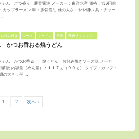
ちゃん ごつ盛り 豚骨醤油 メーカー：東洋水産 価格：136円前
タイプ：カップラーメン 味：豚骨醤油 麺の太さ：やや細い 具：チャー
.
お好み焼き
ソース
ヌードル
日清
普通サイズ（並）
ん かつお香おる焼うどん
ちゃん かつお香る！ 焼うどん お好み焼きソース味 メーカ
円前後 内容量（めん量）：１１７ｇ（９０ｇ） タイプ：カップ・
の太さ：平 ...
1
2
次へ »