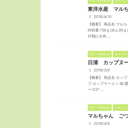
501～600kcal
ラーメン
東洋水産 マル
2018/4/10
【概要】 商品名:マルち
内容量:138ｇ(めん90
付鶏ひき肉 ...
501～600kcal
ヌードル
日清 カップヌー
2018/3/6
【概要】 商品名:カップヌ
プ:カップラーメン 味:
ー:537 ...
501～600kcal
とんこつ
マルちゃん ご
2018/3/6