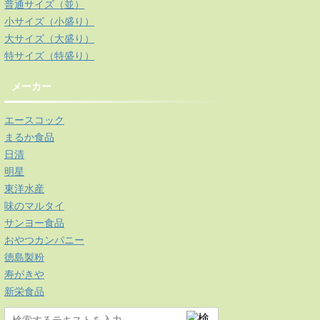
普通サイズ（並）
小サイズ（小盛り）
大サイズ（大盛り）
特サイズ（特盛り）
メーカー
エースコック
まるか食品
日清
明星
東洋水産
味のマルタイ
サンヨー食品
おやつカンパニー
徳島製粉
寿がきや
新栄食品