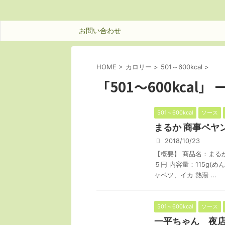
お問い合わせ
HOME
>
カロリー
>
501～600kcal
>
「501～600kcal」 
501～600kcal
ソース
まるか 商事ペヤ
2018/10/23
【概要】 商品名：まる
５円 内容量：115g(
ャベツ、イカ 熱湯 ...
501～600kcal
ソース
一平ちゃん 夜