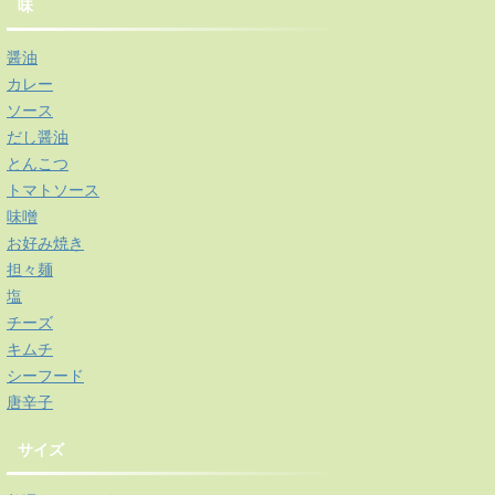
味
醤油
カレー
ソース
だし醤油
とんこつ
トマトソース
味噌
お好み焼き
担々麺
塩
チーズ
キムチ
シーフード
唐辛子
サイズ