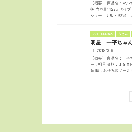
【概要】 商品名：マル
後 内容量: 122g 
シュー、ナルト 熱湯： ..
501～600kcal
うどん
明星 一平ちゃ
2018/3/6
【概要】 商品名：一平
ー：明星 価格：１８０
麺 味：お好み焼ソース 麺