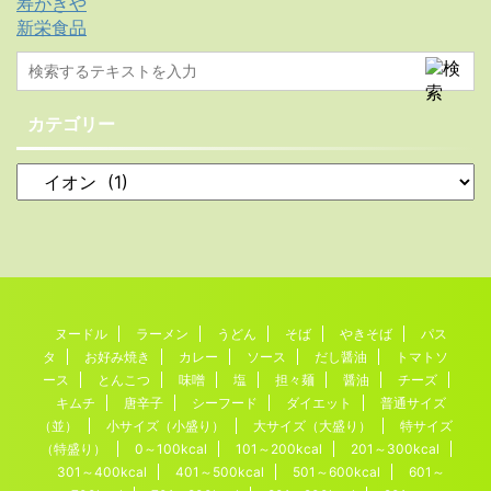
寿がきや
新栄食品
カテゴリー
ヌードル
ラーメン
うどん
そば
やきそば
パス
タ
お好み焼き
カレー
ソース
だし醤油
トマトソ
ース
とんこつ
味噌
塩
担々麺
醤油
チーズ
キムチ
唐辛子
シーフード
ダイエット
普通サイズ
（並）
小サイズ（小盛り）
大サイズ（大盛り）
特サイズ
（特盛り）
0～100kcal
101～200kcal
201～300kcal
301～400kcal
401～500kcal
501～600kcal
601～