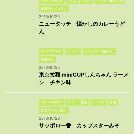
301～400kcal
うどん
カレー
ヤマダイ株式会社
普通サイズ（並）
2018/10/25
ニュータッチ 懐かしのカレーうど
ん
101～200kcal
ラーメン
小サイズ（小盛り）
新栄食品
2018/10/25
東京拉麺 miniCUPしんちゃん ラーメ
ン チキン味
301～400kcal
サンヨー食品
ラーメン
味噌
普通サイズ（並）
2018/10/23
サッポロ一番 カップスターみそ