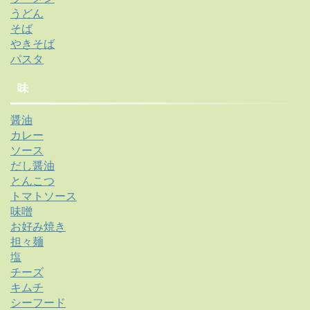
うどん
そば
やきそば
パスタ
味
醤油
カレー
ソース
だし醤油
とんこつ
トマトソース
味噌
お好み焼き
担々麺
塩
チーズ
キムチ
シーフード