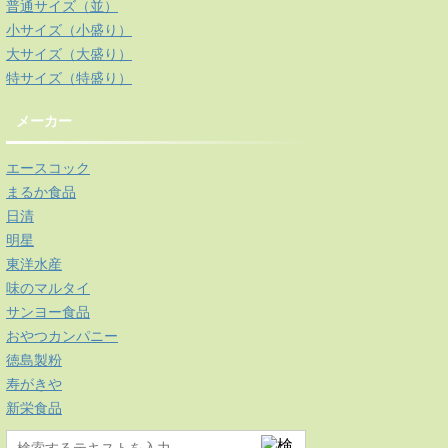
普通サイズ（並）
小サイズ（小盛り）
大サイズ（大盛り）
特サイズ（特盛り）
メーカー
エースコック
まるか食品
日清
明星
東洋水産
味のマルタイ
サンヨー食品
おやつカンパニー
徳島製粉
寿がきや
新栄食品