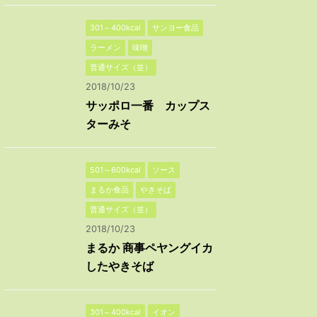
301～400kcal
サンヨー食品
ラーメン
味噌
普通サイズ（並）
2018/10/23
サッポロ一番 カップス
ターみそ
501～600kcal
ソース
まるか食品
やきそば
普通サイズ（並）
2018/10/23
まるか 商事ペヤングイカ
したやきそば
301～400kcal
イオン