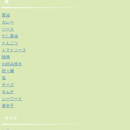
味
醤油
カレー
ソース
だし醤油
とんこつ
トマトソース
味噌
お好み焼き
担々麺
塩
チーズ
キムチ
シーフード
唐辛子
サイズ