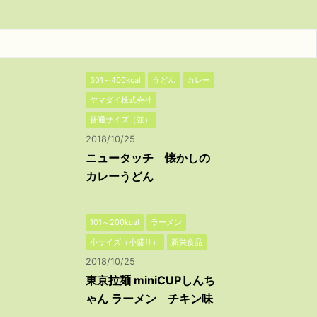
301～400kcal
うどん
カレー
ヤマダイ株式会社
普通サイズ（並）
2018/10/25
ニュータッチ 懐かしの
カレーうどん
101～200kcal
ラーメン
小サイズ（小盛り）
新栄食品
2018/10/25
東京拉麺 miniCUPしんち
ゃん ラーメン チキン味