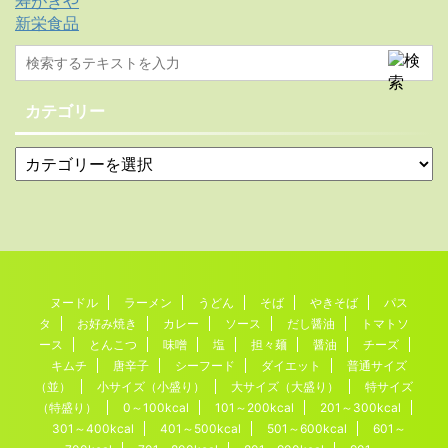
寿がきや
新栄食品
カテゴリー
ヌードル
ラーメン
うどん
そば
やきそば
パス
タ
お好み焼き
カレー
ソース
だし醤油
トマトソ
ース
とんこつ
味噌
塩
担々麺
醤油
チーズ
キムチ
唐辛子
シーフード
ダイエット
普通サイズ
（並）
小サイズ（小盛り）
大サイズ（大盛り）
特サイズ
（特盛り）
0～100kcal
101～200kcal
201～300kcal
301～400kcal
401～500kcal
501～600kcal
601～