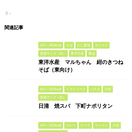
-
関連記事
301～400kcal
そば
だし醤油
ヌードル
普通サイズ（並）
東洋水産
醤油
東洋水産 マルちゃん 紺のきつね
そば（東向け）
401～500kcal
トマトソース
パスタ
日清
普通サイズ（並）
日清 焼スパ 下町ナポリタン
401～500kcal
カレー
チーズ
ラーメン
日清