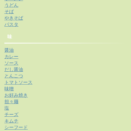
うどん
そば
やきそば
パスタ
味
醤油
カレー
ソース
だし醤油
とんこつ
トマトソース
味噌
お好み焼き
担々麺
塩
チーズ
キムチ
シーフード