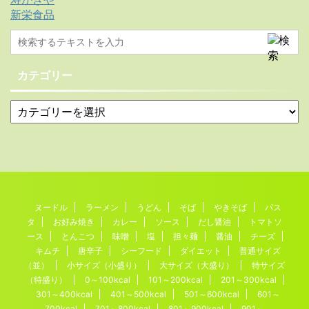
新栄食品
カテゴリー
ヌードル
ラーメン
うどん
そば
やきそば
パス
タ
お好み焼き
カレー
ソース
だし醤油
トマトソ
ース
とんこつ
味噌
塩
担々麺
醤油
チーズ
キムチ
唐辛子
シーフード
ダイエット
普通サイズ
（並）
小サイズ（小盛り）
大サイズ（大盛り）
特サイズ
（特盛り）
0～100kcal
101～200kcal
201～300kcal
301～400kcal
401～500kcal
501～600kcal
601～
700kcal
701～800kcal
801～900kcal
901～