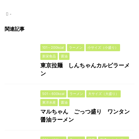
-
関連記事
101～200kcal
ラーメン
小サイズ（小盛り）
新栄食品
醤油
東京拉麺 しんちゃんカルビラーメ
ン
501～600kcal
ラーメン
大サイズ（大盛り）
東洋水産
醤油
マルちゃん ごっつ盛り ワンタン
醤油ラーメン