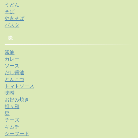
うどん
そば
やきそば
パスタ
味
醤油
カレー
ソース
だし醤油
とんこつ
トマトソース
味噌
お好み焼き
担々麺
塩
チーズ
キムチ
シーフード