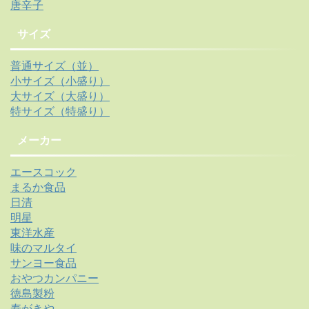
唐辛子
サイズ
普通サイズ（並）
小サイズ（小盛り）
大サイズ（大盛り）
特サイズ（特盛り）
メーカー
エースコック
まるか食品
日清
明星
東洋水産
味のマルタイ
サンヨー食品
おやつカンパニー
徳島製粉
寿がきや