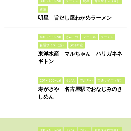
301～400kcal
ラーメン
明星
普通サイズ（並）
醤油
明星 旨だし屋わかめラーメン
401～500kcal
とんこつ
ヌードル
ラーメン
普通サイズ（並）
東洋水産
東洋水産 マルちゃん ハリガネネ
ギトン
201～300kcal
うどん
寿がきや
普通サイズ（並）
寿がきや 名古屋駅でおなじみのき
しめん
301～400kcal
うどん
カレー
ヤマダイ株式会社