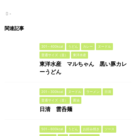
-
関連記事
301～400kcal
うどん
カレー
ヌードル
普通サイズ（並）
東洋水産
東洋水産 マルちゃん 黒い豚カレ
ーうどん
201～300kcal
ヌードル
ラーメン
日清
普通サイズ（並）
醤油
日清 雲呑麺
501～600kcal
うどん
お好み焼き
ソース