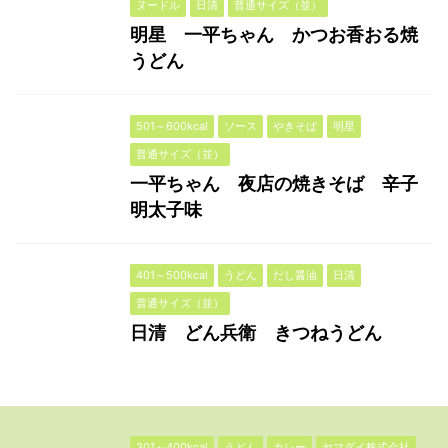
ヌードル
日清
普通サイズ（並）
明星 一平ちゃん かつお香おる焼
うどん
501～600kcal
ソース
やきそば
明星
普通サイズ（並）
一平ちゃん 夜店の焼きそば 辛子
明太子味
401～500kcal
うどん
だし醤油
日清
普通サイズ（並）
日清 どん兵衛 きつねうどん
301～400kcal
うどん
カレー
ヤマダイ株式会社