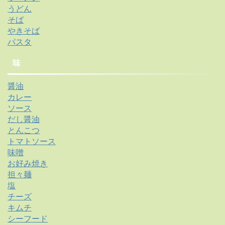
うどん
そば
やきそば
パスタ
味
醤油
カレー
ソース
だし醤油
とんこつ
トマトソース
味噌
お好み焼き
担々麺
塩
チーズ
キムチ
シーフード