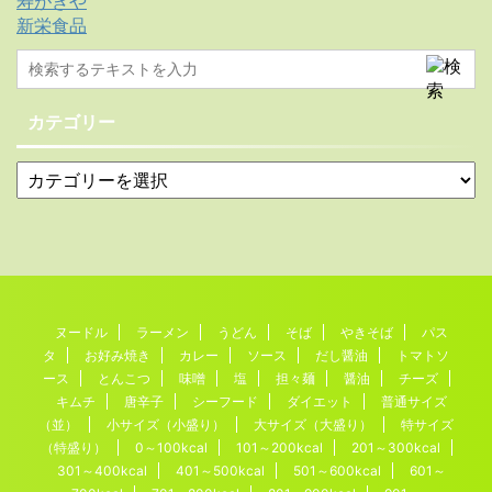
寿がきや
新栄食品
カテゴリー
ヌードル
ラーメン
うどん
そば
やきそば
パス
タ
お好み焼き
カレー
ソース
だし醤油
トマトソ
ース
とんこつ
味噌
塩
担々麺
醤油
チーズ
キムチ
唐辛子
シーフード
ダイエット
普通サイズ
（並）
小サイズ（小盛り）
大サイズ（大盛り）
特サイズ
（特盛り）
0～100kcal
101～200kcal
201～300kcal
301～400kcal
401～500kcal
501～600kcal
601～