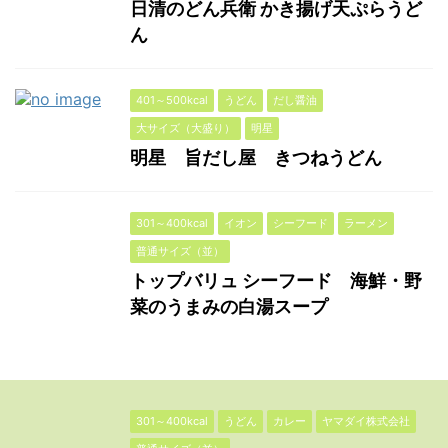
日清のどん兵衛 かき揚げ天ぷらうど
ん
401～500kcal
うどん
だし醤油
大サイズ（大盛り）
明星
明星 旨だし屋 きつねうどん
301～400kcal
イオン
シーフード
ラーメン
普通サイズ（並）
トップバリュ シーフード 海鮮・野
菜のうまみの白湯スープ
301～400kcal
うどん
カレー
ヤマダイ株式会社