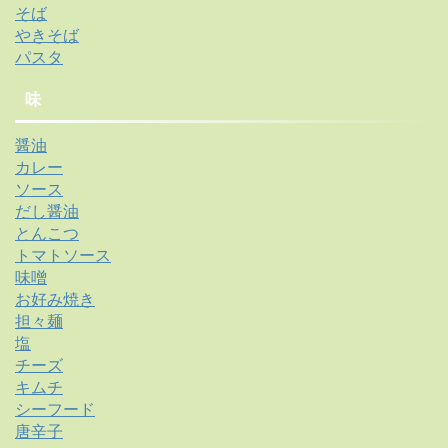
そば
やきそば
パスタ
味
醤油
カレー
ソース
だし醤油
とんこつ
トマトソース
味噌
お好み焼き
担々麺
塩
チーズ
キムチ
シーフード
唐辛子