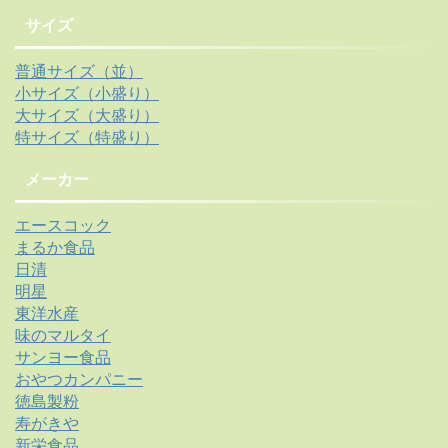
サイズ
普通サイズ（並）
小サイズ（小盛り）
大サイズ（大盛り）
特サイズ（特盛り）
メーカー
エースコック
まるか食品
日清
明星
東洋水産
味のマルタイ
サンヨー食品
おやつカンパニー
徳島製粉
寿がきや
新栄食品