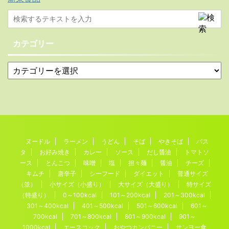
カテゴリー
ヌードル
ラーメン
うどん
そば
やきそば
パス
タ
お好み焼き
カレー
ソース
だし醤油
トマトソ
ース
とんこつ
味噌
塩
担々麺
醤油
チーズ
キムチ
唐辛子
シーフード
ダイエット
普通サイズ
（並）
小サイズ（小盛り）
大サイズ（大盛り）
特サイズ
（特盛り）
0～100kcal
101～200kcal
201～300kcal
301～400kcal
401～500kcal
501～600kcal
601～
700kcal
701～800kcal
801～900kcal
901～
1000kcal
エースコック
おやつカンパニー
サンヨー食