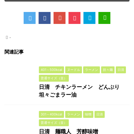
-
関連記事
401～500kcal
ヌードル
ラーメン
担々麺
日清
普通サイズ（並）
日清 チキンラーメン どんぶり
坦々ごまラー油
301～400kcal
ラーメン
味噌
日清
普通サイズ（並）
日清 麺職人 芳醇味噌