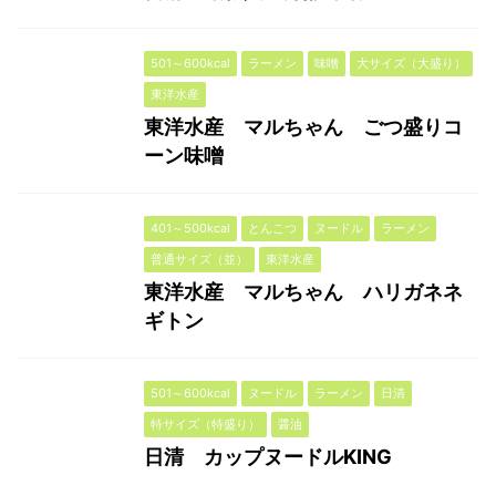
501～600kcal
ラーメン
味噌
大サイズ（大盛り）
東洋水産
東洋水産 マルちゃん ごつ盛りコ
ーン味噌
401～500kcal
とんこつ
ヌードル
ラーメン
普通サイズ（並）
東洋水産
東洋水産 マルちゃん ハリガネネ
ギトン
501～600kcal
ヌードル
ラーメン
日清
特サイズ（特盛り）
醤油
日清 カップヌードルKING