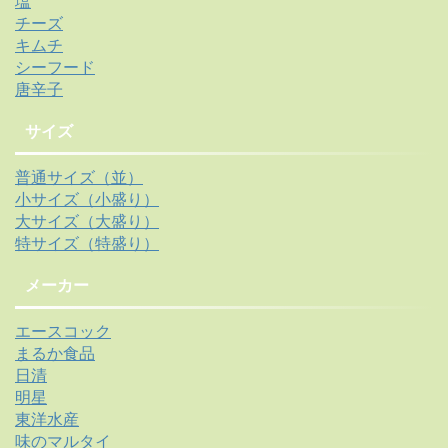
塩
チーズ
キムチ
シーフード
唐辛子
サイズ
普通サイズ（並）
小サイズ（小盛り）
大サイズ（大盛り）
特サイズ（特盛り）
メーカー
エースコック
まるか食品
日清
明星
東洋水産
味のマルタイ