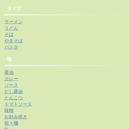
タイプ
ラーメン
うどん
そば
やきそば
パスタ
味
醤油
カレー
ソース
だし醤油
とんこつ
トマトソース
味噌
お好み焼き
担々麺