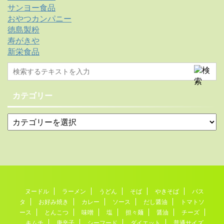
サンヨー食品
おやつカンパニー
徳島製粉
寿がきや
新栄食品
カテゴリー
ヌードル
ラーメン
うどん
そば
やきそば
パス
タ
お好み焼き
カレー
ソース
だし醤油
トマトソ
ース
とんこつ
味噌
塩
担々麺
醤油
チーズ
キムチ
唐辛子
シーフード
ダイエット
普通サイズ