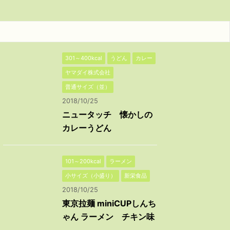
301～400kcal
うどん
カレー
ヤマダイ株式会社
普通サイズ（並）
2018/10/25
ニュータッチ 懐かしの
カレーうどん
101～200kcal
ラーメン
小サイズ（小盛り）
新栄食品
2018/10/25
東京拉麺 miniCUPしんち
ゃん ラーメン チキン味