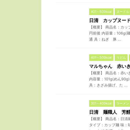
401～500kcal
ヌードル
日清 カップヌー
【概要】 商品名：カップ
円前後 内容量：106g
通 具：ねぎ 豚 ...
401～500kcal
うどん
マルちゃん 赤い
【概要】 商品名：赤いき
内容量：101g(めん9
具：きざみ揚げ、た ...
301～400kcal
ラーメン
日清 麺職人 芳
【概要】 商品名：日清麺職
タイプ：カップ麺 味：