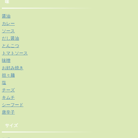
味
醤油
カレー
ソース
だし醤油
とんこつ
トマトソース
味噌
お好み焼き
担々麺
塩
チーズ
キムチ
シーフード
唐辛子
サイズ