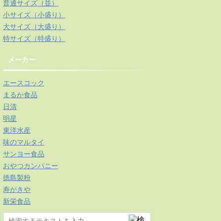
普通サイズ（並）
小サイズ（小盛り）
大サイズ（大盛り）
特サイズ（特盛り）
メーカー
エースコック
まるか食品
日清
明星
東洋水産
味のマルタイ
サンヨー食品
おやつカンパニー
徳島製粉
寿がきや
新栄食品