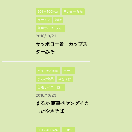
301～400kcal
サンヨー食品
ラーメン
味噌
普通サイズ（並）
2018/10/23
サッポロ一番 カップス
ターみそ
501～600kcal
ソース
まるか食品
やきそば
普通サイズ（並）
2018/10/23
まるか 商事ペヤングイカ
したやきそば
301～400kcal
イオン