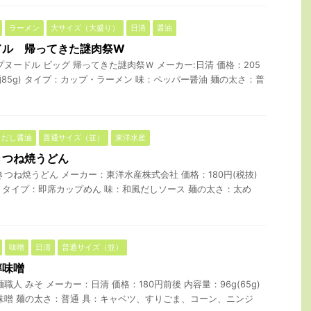
ラーメン
大サイズ（大盛り）
日清
醤油
ドル 帰ってきた謎肉祭W
ヌードル ビッグ 帰ってきた謎肉祭Ｗ メーカー:日清 価格：205
(麺85g) タイプ：カップ・ラーメン 味：ペッパー醤油 麺の太さ：普
だし醤油
普通サイズ（並）
東洋水産
きつね焼うどん
つね焼うどん メーカー：東洋水産株式会社 価格：180円(税抜)
0g) タイプ：即席カップめん 味：和風だしソース 麺の太さ：太め
味噌
日清
普通サイズ（並）
醇味噌
人 みそ メーカー：日清 価格：180円前後 内容量：96g(65g)
味噌 麺の太さ：普通 具：キャベツ、すりごま、コーン、ニンジ