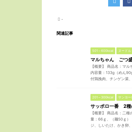
-
関連記事
501～600kcal
ヌードル
マルちゃん ごつ
【概要】 商品名：マル
内容量：133g（めん9
付鶏挽肉、チンゲン菜、 .
201～300kcal
サンヨー
サッポロ一番 2種
【概要】 商品名：二種
量：66ｇ、（麺50ｇ）
ジ、しいたけ、かき卵、ネ