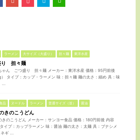
ラーメン
大サイズ（大盛り）
担々麺
東洋水産
盛り 担々麺
ちゃん ごつ盛り 担々麺 メーカー：東洋水産 価格：95円前後
0g） タイプ：カップ・ラーメン 味：担々麺 麺の太さ：細め 具：味
..
食品
ヌードル
ラーメン
普通サイズ（並）
醤油
のきのこうどん
のきのこうどん メーカー：サンヨー食品 価格：180円前後 内容
 タイプ：カップラーメン 味：醤油 麺の太さ：太麺 具：ブナシメ
ギ ...