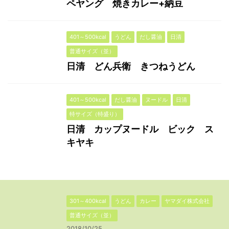
ペヤング 焼きカレー+納豆
401～500kcal
うどん
だし醤油
日清
普通サイズ（並）
日清 どん兵衛 きつねうどん
401～500kcal
だし醤油
ヌードル
日清
特サイズ（特盛り）
日清 カップヌードル ビック ス
キヤキ
301～400kcal
うどん
カレー
ヤマダイ株式会社
普通サイズ（並）
2018/10/25