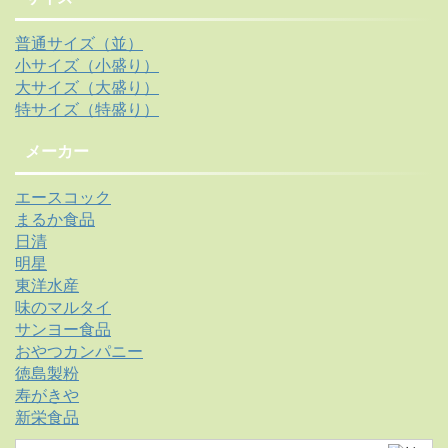
普通サイズ（並）
小サイズ（小盛り）
大サイズ（大盛り）
特サイズ（特盛り）
メーカー
エースコック
まるか食品
日清
明星
東洋水産
味のマルタイ
サンヨー食品
おやつカンパニー
徳島製粉
寿がきや
新栄食品