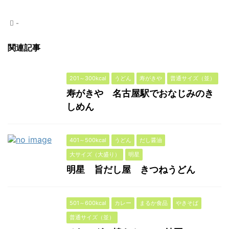
-
関連記事
201～300kcal
うどん
寿がきや
普通サイズ（並）
寿がきや 名古屋駅でおなじみのき
しめん
401～500kcal
うどん
だし醤油
大サイズ（大盛り）
明星
明星 旨だし屋 きつねうどん
501～600kcal
カレー
まるか食品
やきそば
普通サイズ（並）