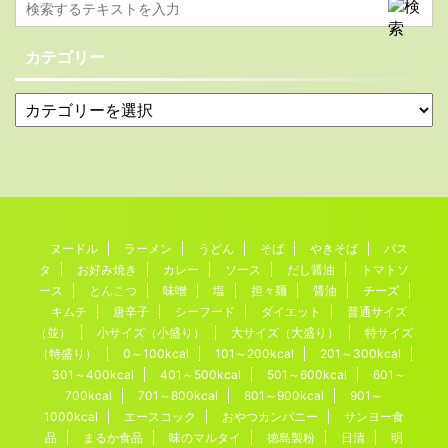
カテゴリー
ヌードル
ラーメン
うどん
そば
やきそば
パス
タ
お好み焼き
カレー
ソース
だし醤油
トマトソ
ース
とんこつ
味噌
塩
担々麺
醤油
チーズ
キムチ
唐辛子
シーフード
ダイエット
普通サイズ
（並）
小サイズ（小盛り）
大サイズ（大盛り）
特サイズ
（特盛り）
0～100kcal
101～200kcal
201～300kcal
301～400kcal
401～500kcal
501～600kcal
601～
700kcal
701～800kcal
801～900kcal
901～
1000kcal
エースコック
おやつカンパニー
サンヨー食
品
まるか食品
味のマルタイ
徳島製粉
日清
明