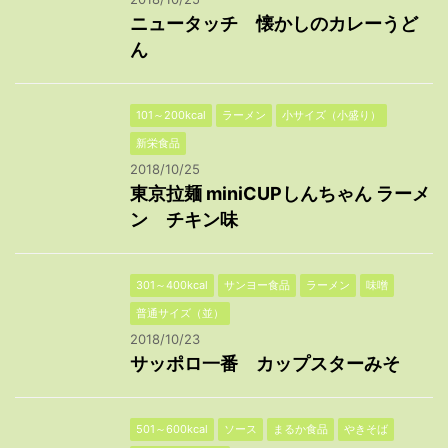
ニュータッチ 懐かしのカレーうど
ん
101～200kcal
ラーメン
小サイズ（小盛り）
新栄食品
2018/10/25
東京拉麺 miniCUPしんちゃん ラーメ
ン チキン味
301～400kcal
サンヨー食品
ラーメン
味噌
普通サイズ（並）
2018/10/23
サッポロ一番 カップスターみそ
501～600kcal
ソース
まるか食品
やきそば