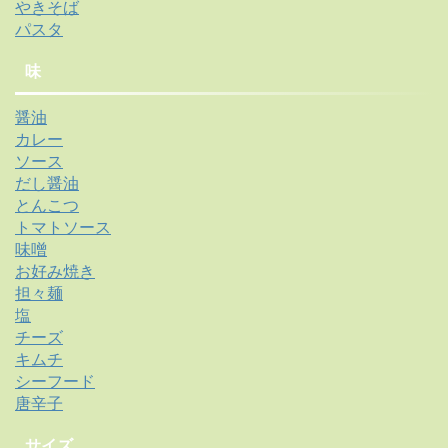
やきそば
パスタ
味
醤油
カレー
ソース
だし醤油
とんこつ
トマトソース
味噌
お好み焼き
担々麺
塩
チーズ
キムチ
シーフード
唐辛子
サイズ